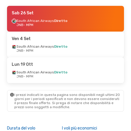
Mar 25 Ago
Sab 26 Set
- Sab 5 Set
South African Airways
South African Airways
Diretto
Diretto
JNB
- MPM
JNB
- MPM
South African Airways
Diretto
Ven 4 Set
MPM
- JNB
South African Airways
Diretto
JNB
- MPM
Lun 14 Set
- Ven 18 Set
South African Airways
Lun 19 Ott
Diretto
JNB
- MPM
South African Airways
Diretto
South African Airways
JNB
- MPM
Diretto
MPM
- JNB
I prezzi indicati in questa pagina sono disponibili negli ultimi 20
giorni per i periodi specificati e non devono essere considerati
il ​​prezzo finale offerto. Si prega di notare che disponibilità e
prezzi sono soggetti a modifiche.
Durata del volo
I voli più economici
Alt