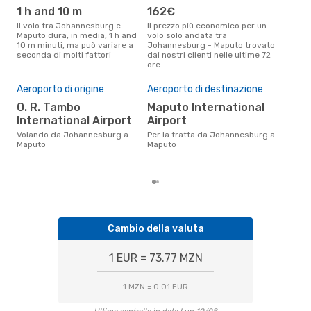
1 h and 10 m
162€
ap
Il volo tra Johannesburg e
Il prezzo più economico per un
Secondo i dati della nostra
Maputo dura, in media, 1 h and
volo solo andata tra
rice
10 m minuti, ma può variare a
Johannesburg - Maputo trovato
punt
seconda di molti fattori
dai nostri clienti nelle ultime 72
Joh
ore
.
Pre
Aeroporto di origine
Aeroporto di destinazione
2
O. R. Tambo
Maputo International
Il prezzo medio di un volo
Joh
International Airport
Airport
eDr
Volando da Johannesburg a
Per la tratta da Johannesburg a
base
Maputo
Maputo
mes
Cambio della valuta
1 EUR = 73.77 MZN
1 MZN = 0.01 EUR