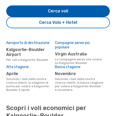
Cerca voli
Cerca Volo + Hotel
Aeroporto di destinazione
Compagnie aeree più
popolare
Kalgoorlie-Boulder
Virgin Australia
Airport
Le compagnie aeree che volano
Per voli a Kalgoorlie-Boulder
su Kalgoorlie-Boulder
Alta stagione
Bassa stagione
aprile
novembre
Secondo i dati della nostra
Secondo i dati della nostra
ricerca clienti, la stagione di
ricerca clienti, la bassa stagione
punta per volare a Kalgoorlie-
per volare a Kalgoorlie-Boulder
Boulder è aprile.
è novembre.
Scopri i voli economici per
Kalgoorlie-Boulder