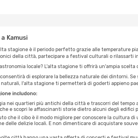
e a Kamusi
'alta stagione è il periodo perfetto grazie alle temperature p
ici della città, partecipare a festival culturali o rilassarti i
stronomia locale? L'alta stagione ti offrirà un'ampia scelta di
i consentirà di esplorare la bellezza naturale dei dintorni. Se
e naturali, l'alta stagione ti permetterà di goderti appieno p
gione includono:
a nei quartieri più antichi della città e trascorri del tempo
he e scopri le affascinanti storie dietro alcuni degli edifici pi
uto che il cibo è il modo migliore per conoscere la cultura di
e delle delizie locali. E non dimenticare di acquistare souve
lte città hanno una vasta offerta di concerti e festival musi