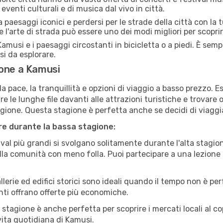
eventi culturali e di musica dal vivo in città.
paesaggi iconici e perdersi per le strade della città con la
e l'arte di strada può essere uno dei modi migliori per scopri
amusi e i paesaggi circostanti in bicicletta o a piedi. È sem
rsi da esplorare.
ione a Kamusi
a pace, la tranquillità e opzioni di viaggio a basso prezzo. 
 le lunghe file davanti alle attrazioni turistiche e trovare o
agione. Questa stagione è perfetta anche se decidi di viaggi
are durante la bassa stagione:
val più grandi si svolgano solitamente durante l'alta stagio
sulla comunità con meno folla. Puoi partecipare a una lezione 
lerie ed edifici storici sono ideali quando il tempo non è p
ti offrano offerte più economiche.
 stagione è anche perfetta per scoprire i mercati locali al c
 vita quotidiana di Kamusi.