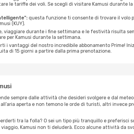
le tariffe dei voli. Se scegli di visitare Kamusi durante la
ntelligente":
questa funzione ti consente di trovare il volo
amusi (KUY).
 viaggiare durante i fine settimana e le festività risulta se
are per Kamusi durante la settimana.
ti i vantaggi del nostro incredibile abbonamento Prime! Inizi
ita di 15 giorni a partire dalla prima prenotazione.
amusi
ende sempre dalle attività che desideri svolgere e dal mete
ll’aria aperta e non temono le orde di turisti, altri invece p
erderti tra la folla? O sei un tipo più tranquillo e preferisci
 viaggio, Kamusi non ti deluderà. Ecco alcune attività da sv