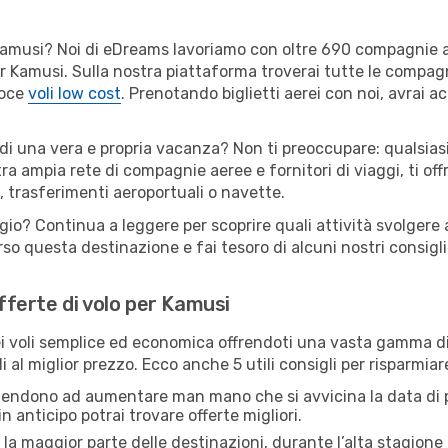
er Kamusi? Noi di eDreams lavoriamo con oltre 690 compagnie
 per Kamusi. Sulla nostra piattaforma troverai tutte le compa
loce
voli low cost
. Prenotando biglietti aerei con noi, avrai ac
 di una vera e propria vacanza? Non ti preoccupare: qualsiasi
tra ampia rete di compagnie aeree e fornitori di viaggi, ti of
, trasferimenti aeroportuali o navette.
ggio? Continua a leggere per scoprire quali attività svolgere 
o questa destinazione e fai tesoro di alcuni nostri consigli 
offerte di volo per Kamusi
 voli semplice ed economica offrendoti una vasta gamma di 
i al miglior prezzo. Ecco anche 5 utili consigli per risparmia
 tendono ad aumentare man mano che si avvicina la data di p
in anticipo potrai trovare offerte migliori.
 la maggior parte delle destinazioni, durante l’alta stagione o 