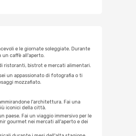
iacevoli e le giornate soleggiate. Durante
n un caffè all'aperto.
 ristoranti, bistrot e mercati alimentari.
 sei un appassionato di fotografia o ti
aesaggi mozzafiato.
 ammirandone l'architettura. Fai una
ù iconici della città.
 un paese. Fai un viaggio immersivo per le
nir gourmet nei mercati all'aperto e dei
cali durante i mesi dell'alta stagione.