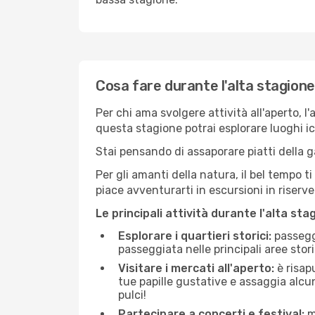
Cosa fare durante l'alta stagion
Per chi ama svolgere attività all'aperto, l
questa stagione potrai esplorare luoghi icon
Stai pensando di assaporare piatti della ga
Per gli amanti della natura, il bel tempo t
piace avventurarti in escursioni in riserv
Le principali attività durante l'alta sta
Esplorare i quartieri storici:
passeggi
passeggiata nelle principali aree storic
Visitare i mercati all'aperto:
è risap
tue papille gustative e assaggia alcun
pulci!
Partecipare a concerti e festival:
mo