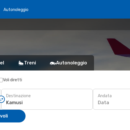
Autonoleggio
el
Treni
Autonoleggio
Voli diretti
Destinazione
Andata
Data
voli