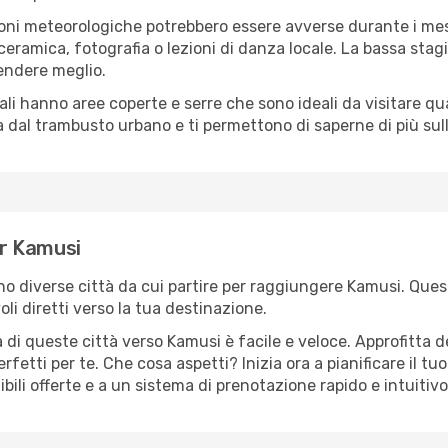
oni meteorologiche potrebbero essere avverse durante i mes
ramica, fotografia o lezioni di danza locale. La bassa stagi
rendere meglio.
cali hanno aree coperte e serre che sono ideali da visitare 
dal trambusto urbano e ti permettono di saperne di più sulla
er Kamusi
ono diverse città da cui partire per raggiungere Kamusi. Quest
i diretti verso la tua destinazione.
 di queste città verso Kamusi è facile e veloce. Approfitta d
a perfetti per te. Che cosa aspetti? Inizia ora a pianificare il 
bili offerte e a un sistema di prenotazione rapido e intuitivo