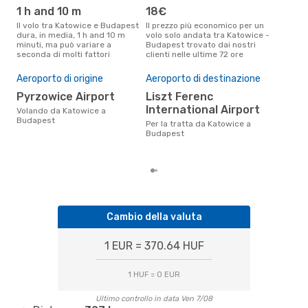
1 h and 10 m
18€
ap
Il volo tra Katowice e Budapest
Il prezzo più economico per un
Secondo i dati della nostra
dura, in media, 1 h and 10 m
volo solo andata tra Katowice -
rice
minuti, ma può variare a
Budapest trovato dai nostri
punt
seconda di molti fattori
clienti nelle ultime 72 ore
Buda
Pre
Aeroporto di origine
Aeroporto di destinazione
16
Pyrzowice Airport
Liszt Ferenc
Il prezzo medio di un volo
Kat
International Airport
Volando da Katowice a
eDr
Budapest
Per la tratta da Katowice a
base
Budapest
mes
Cambio della valuta
1 EUR = 370.64 HUF
1 HUF = 0 EUR
Ultimo controllo in data Ven 7/08