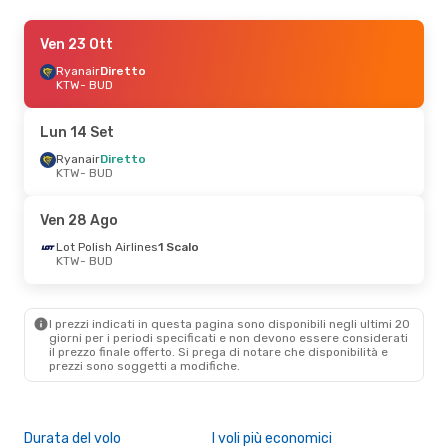
Ven 11 Set
Ven 23 Ott
- Ven 11 Set
Ryanair
Ryanair
Diretto
Diretto
KTW
KTW
- BUD
- BUD
Ryanair
Diretto
BUD
- KTW
Lun 14 Set
Ryanair
Diretto
KTW
- BUD
Ven 28 Ago
Lot Polish Airlines
1 Scalo
KTW
- BUD
I prezzi indicati in questa pagina sono disponibili negli ultimi 20
giorni per i periodi specificati e non devono essere considerati
il ​​prezzo finale offerto. Si prega di notare che disponibilità e
prezzi sono soggetti a modifiche.
Durata del volo
I voli più economici
Alt