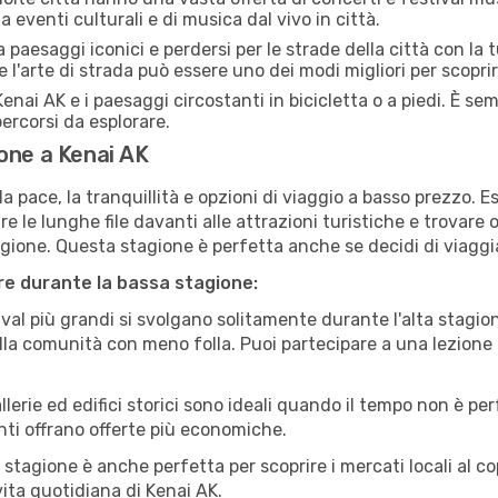
a eventi culturali e di musica dal vivo in città.
paesaggi iconici e perdersi per le strade della città con la
e l'arte di strada può essere uno dei modi migliori per scopri
enai AK e i paesaggi circostanti in bicicletta o a piedi. È s
 percorsi da esplorare.
one a Kenai AK
a pace, la tranquillità e opzioni di viaggio a basso prezzo. 
 le lunghe file davanti alle attrazioni turistiche e trovare o
agione. Questa stagione è perfetta anche se decidi di viaggi
are durante la bassa stagione:
val più grandi si svolgano solitamente durante l'alta stagio
sulla comunità con meno folla. Puoi partecipare a una lezione 
lerie ed edifici storici sono ideali quando il tempo non è p
ti offrano offerte più economiche.
 stagione è anche perfetta per scoprire i mercati locali al c
 vita quotidiana di Kenai AK.