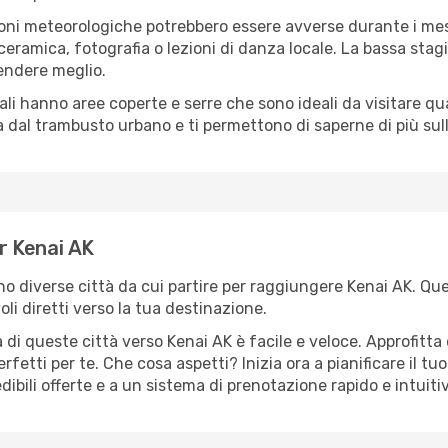
oni meteorologiche potrebbero essere avverse durante i mes
ramica, fotografia o lezioni di danza locale. La bassa stagi
rendere meglio.
cali hanno aree coperte e serre che sono ideali da visitare 
dal trambusto urbano e ti permettono di saperne di più sulla
er Kenai AK
ono diverse città da cui partire per raggiungere Kenai AK. Que
i diretti verso la tua destinazione.
di queste città verso Kenai AK è facile e veloce. Approfitta
a perfetti per te. Che cosa aspetti? Inizia ora a pianificare il 
dibili offerte e a un sistema di prenotazione rapido e intuiti