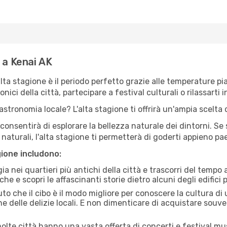
 a Kenai AK
'alta stagione è il periodo perfetto grazie alle temperature p
ici della città, partecipare a festival culturali o rilassarti i
stronomia locale? L'alta stagione ti offrirà un'ampia scelta di
i consentirà di esplorare la bellezza naturale dei dintorni. Se
e naturali, l'alta stagione ti permetterà di goderti appieno p
gione includono:
a nei quartieri più antichi della città e trascorri del tempo
he e scopri le affascinanti storie dietro alcuni degli edifici pi
uto che il cibo è il modo migliore per conoscere la cultura di
e delle delizie locali. E non dimenticare di acquistare souve
lte città hanno una vasta offerta di concerti e festival musi