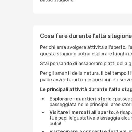
Cosa fare durante l'alta stagione
Per chi ama svolgere attività all'aperto, l
questa stagione potrai esplorare luoghi icon
Stai pensando di assaporare piatti della ga
Per gli amanti della natura, il bel tempo t
piace avventurarti in escursioni in riserv
Le principali attività durante l'alta sta
Esplorare i quartieri storici:
passeggi
passeggiata nelle principali aree storic
Visitare i mercati all'aperto:
è risap
tue papille gustative e assaggia alcun
pulci!
Partecipare a concerti e festival:
mo