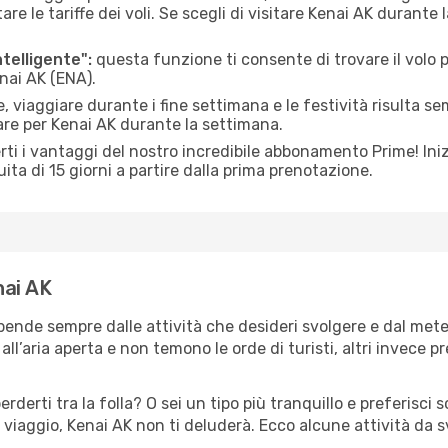
le tariffe dei voli. Se scegli di visitare Kenai AK durante 
ntelligente":
questa funzione ti consente di trovare il volo
enai AK (ENA).
 viaggiare durante i fine settimana e le festività risulta se
are per Kenai AK durante la settimana.
ti i vantaggi del nostro incredibile abbonamento Prime! Inizi
ita di 15 giorni a partire dalla prima prenotazione.
nai AK
ipende sempre dalle attività che desideri svolgere e dal met
ll’aria aperta e non temono le orde di turisti, altri invece p
erderti tra la folla? O sei un tipo più tranquillo e preferisci
 viaggio, Kenai AK non ti deluderà. Ecco alcune attività da s