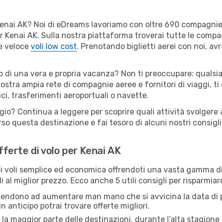
er Kenai AK? Noi di eDreams lavoriamo con oltre 690 compagni
 per Kenai AK. Sulla nostra piattaforma troverai tutte le com
 e veloce
voli low cost
. Prenotando biglietti aerei con noi, avr
o di una vera e propria vacanza? Non ti preoccupare: qualsia
nostra ampia rete di compagnie aeree e fornitori di viaggi, ti
ci, trasferimenti aeroportuali o navette.
gio? Continua a leggere per scoprire quali attività svolgere a
o questa destinazione e fai tesoro di alcuni nostri consigli 
offerte di volo per Kenai AK
 voli semplice ed economica offrendoti una vasta gamma di 
 al miglior prezzo. Ecco anche 5 utili consigli per risparmia
 tendono ad aumentare man mano che si avvicina la data di p
in anticipo potrai trovare offerte migliori.
 la maggior parte delle destinazioni, durante l’alta stagione o 