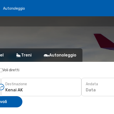
Autonoleggio
el
Treni
Autonoleggio
Voli diretti
Destinazione
Andata
Data
voli