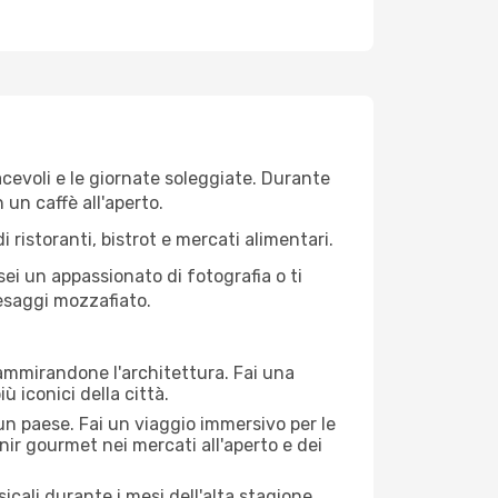
iacevoli e le giornate soleggiate. Durante
n un caffè all'aperto.
 ristoranti, bistrot e mercati alimentari.
 sei un appassionato di fotografia o ti
aesaggi mozzafiato.
 ammirandone l'architettura. Fai una
ù iconici della città.
 un paese. Fai un viaggio immersivo per le
nir gourmet nei mercati all'aperto e dei
cali durante i mesi dell'alta stagione.