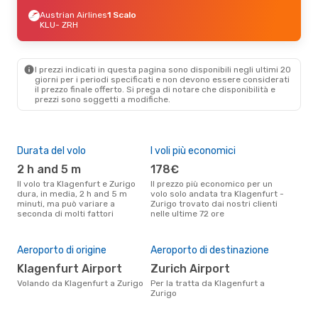
Austrian Airlines
1 Scalo
KLU
- ZRH
I prezzi indicati in questa pagina sono disponibili negli ultimi 20
giorni per i periodi specificati e non devono essere considerati
il ​​prezzo finale offerto. Si prega di notare che disponibilità e
prezzi sono soggetti a modifiche.
Durata del volo
I voli più economici
Alt
2 h and 5 m
178€
ap
Il volo tra Klagenfurt e Zurigo
Il prezzo più economico per un
Secondo i dati della nostra
dura, in media, 2 h and 5 m
volo solo andata tra Klagenfurt -
rice
minuti, ma può variare a
Zurigo trovato dai nostri clienti
punt
seconda di molti fattori
nelle ultime 72 ore
Zuri
Il 
pre
Aeroporto di origine
Aeroporto di destinazione
a
Klagenfurt Airport
Zurich Airport
Secondo i nostri dati reali
Volando da Klagenfurt a Zurigo
Per la tratta da Klagenfurt a
dic
Zurigo
gett
per