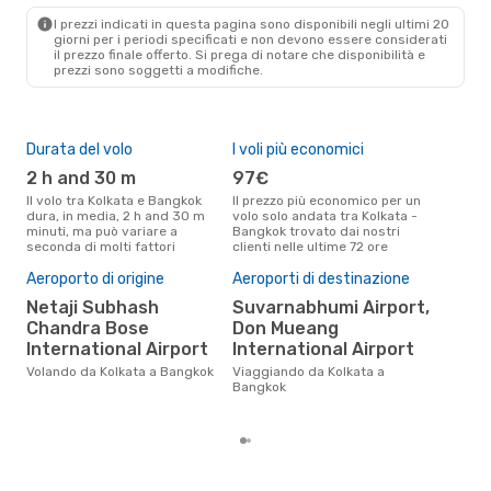
I prezzi indicati in questa pagina sono disponibili negli ultimi 20
giorni per i periodi specificati e non devono essere considerati
il ​​prezzo finale offerto. Si prega di notare che disponibilità e
prezzi sono soggetti a modifiche.
Durata del volo
I voli più economici
Alt
2 h and 30 m
97€
ap
Il volo tra Kolkata e Bangkok
Il prezzo più economico per un
Secondo i dati della nostra
dura, in media, 2 h and 30 m
volo solo andata tra Kolkata -
rice
minuti, ma può variare a
Bangkok trovato dai nostri
punt
seconda di molti fattori
clienti nelle ultime 72 ore
Bang
Pre
Aeroporto di origine
Aeroporti di destinazione
13
Netaji Subhash
Suvarnabhumi Airport,
Il prezzo medio di un volo
Chandra Bose
Don Mueang
Kol
International Airport
International Airport
è so
prez
Volando da Kolkata a Bangkok
Viaggiando da Kolkata a
Bangkok