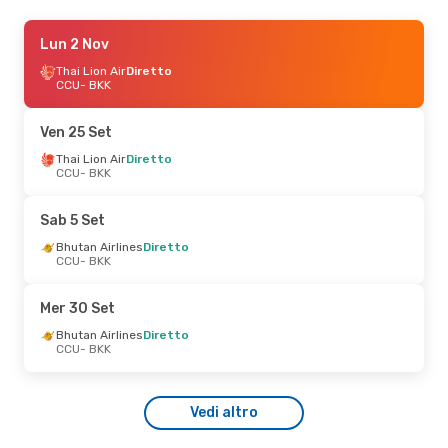
Ven 11 Set
Lun 2 Nov
- Sab 12 Set
Thai Lion Air
Thai Lion Air
Diretto
Diretto
CCU
CCU
- BKK
- BKK
IndiGo
Diretto
BKK
- CCU
Ven 25 Set
Ven 18 Set
Thai Lion Air
- Dom 20 Set
Diretto
CCU
- BKK
Thai Lion Air
Diretto
CCU
- BKK
Thai Airways International
Sab 5 Set
Diretto
BKK
- CCU
Bhutan Airlines
Diretto
CCU
- BKK
Lun 19 Ott
- Mer 21 Ott
Mer 30 Set
Thai Lion Air
Diretto
CCU
- BKK
Bhutan Airlines
Diretto
Thai Lion Air
Diretto
CCU
- BKK
BKK
- CCU
Vedi altro