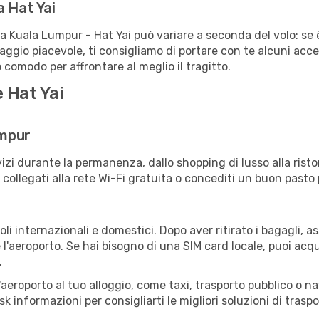
a Hat Yai
ta Kuala Lumpur - Hat Yai può variare a seconda del volo: se 
iaggio piacevole, ti consigliamo di portare con te alcuni acc
o comodo per affrontare al meglio il tragitto.
 Hat Yai
umpur
izi durante la permanenza, dallo shopping di lusso alla risto
e collegati alla rete Wi-Fi gratuita o concediti un buon pasto 
oli internazionali e domestici. Dopo aver ritirato i bagagli, 
 l'aeroporto. Se hai bisogno di una SIM card locale, puoi acqu
.
all'aeroporto al tuo alloggio, come taxi, trasporto pubblico o n
sk informazioni per consigliarti le migliori soluzioni di traspo