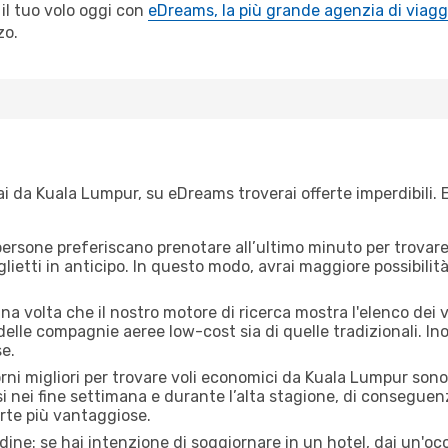
il tuo volo oggi con
eDreams, la più grande agenzia di viagg
zo.
i da Kuala Lumpur, su eDreams troverai offerte imperdibili. E
ersone preferiscano prenotare all’ultimo minuto per trovare 
lietti in anticipo. In questo modo, avrai maggiore possibilit
a volta che il nostro motore di ricerca mostra l'elenco dei v
 delle compagnie aeree low-cost sia di quelle tradizionali. Inol
e.
iorni migliori per trovare voli economici da Kuala Lumpur son
si nei fine settimana e durante l’alta stagione, di consegue
erte più vantaggiose.
adine: se hai intenzione di soggiornare in un hotel, dai un'o