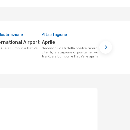
destinazione
Alta stagione
Compagnie 
questa tra
ternational Airport
aprile
Thai Air
da Kuala Lumpur a Hat Yai
Secondo i dati della nostra ricerca
clienti, la stagione di punta per volare
Le compagnie aeree che volano tra
tra Kuala Lumpur e Hat Yai è aprile .
Kuala Lumpur