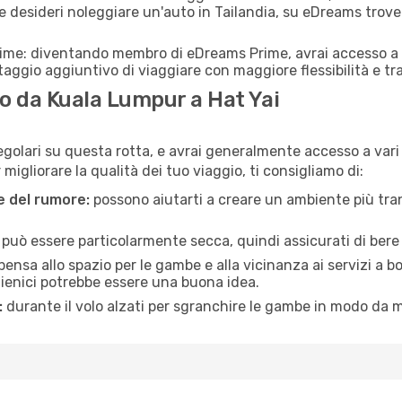
 desideri noleggiare un'auto in Tailandia, su eDreams trover
rime: diventando membro di eDreams Prime, avrai accesso a f
taggio aggiuntivo di viaggiare con maggiore flessibilità e tra
 da Kuala Lumpur a Hat Yai
regolari su questa rotta, e avrai generalmente accesso a vari 
igliorare la qualità dei tuo viaggio, ti consigliamo di:
ne del rumore:
possono aiutarti a creare un ambiente più tran
a può essere particolarmente secca, quindi assicurati di bere 
pensa allo spazio per le gambe e alla vicinanza ai servizi a 
igienici potrebbe essere una buona idea.
:
durante il volo alzati per sgranchire le gambe in modo da m