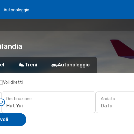
Autonoleggio
ilandia
el
Treni
Autonoleggio
Voli diretti
Destinazione
Andata
Data
voli