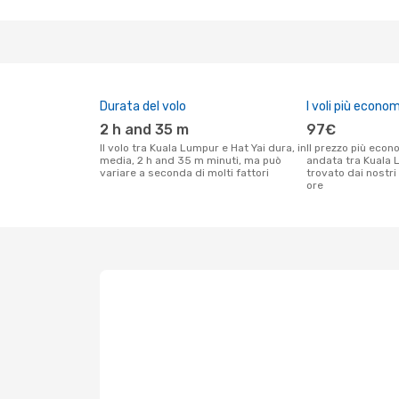
Durata del volo
I voli più econom
2 h and 35 m
97€
Il volo tra Kuala Lumpur e Hat Yai dura, in
Il prezzo più economico per un volo solo
media, 2 h and 35 m minuti, ma può
andata tra Kuala 
variare a seconda di molti fattori
trovato dai nostri 
ore