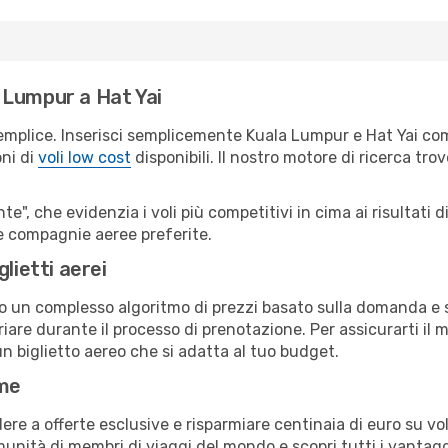
 Lumpur a Hat Yai
emplice. Inserisci semplicemente Kuala Lumpur e Hat Yai com
oni di
voli low cost
disponibili. Il nostro motore di ricerca trov
e", che evidenzia i voli più competitivi in cima ai risultati di
tue compagnie aeree preferite.
lietti aerei
ndo un complesso algoritmo di prezzi basato sulla domanda e su
are durante il processo di prenotazione. Per assicurarti il mi
n biglietto aereo che si adatta al tuo budget.
ime
a offerte esclusive e risparmiare centinaia di euro su voli
omunità di membri di viaggi del mondo e scopri tutti i vantag