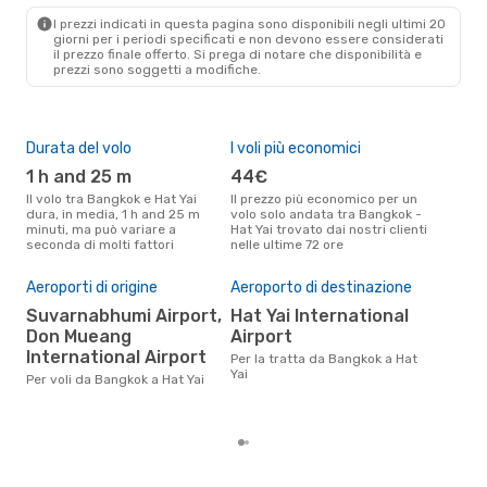
HDY
- BKK
I prezzi indicati in questa pagina sono disponibili negli ultimi 20
giorni per i periodi specificati e non devono essere considerati
il ​​prezzo finale offerto. Si prega di notare che disponibilità e
prezzi sono soggetti a modifiche.
Durata del volo
I voli più economici
Alt
1 h and 25 m
44€
ap
Il volo tra Bangkok e Hat Yai
Il prezzo più economico per un
Secondo i dati della nostra
dura, in media, 1 h and 25 m
volo solo andata tra Bangkok -
rice
minuti, ma può variare a
Hat Yai trovato dai nostri clienti
punt
seconda di molti fattori
nelle ultime 72 ore
Hat 
Aeroporti di origine
Aeroporto di destinazione
Pre
Suvarnabhumi Airport,
Hat Yai International
56
Don Mueang
Airport
Il prezzo medio di un volo
International Airport
Ban
Per la tratta da Bangkok a Hat
è so
Yai
Per voli da Bangkok a Hat Yai
prez