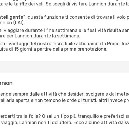
le tariffe dei voli. Se scegli di visitare Lannion durante 
ntelligente":
questa funzione ti consente di trovare il volo
nnion (LAI).
 viaggiare durante i fine settimana e le festività risulta se
are per Lannion durante la settimana.
ti i vantaggi del nostro incredibile abbonamento Prime! Inizi
ita di 15 giorni a partire dalla prima prenotazione.
nnion
pende sempre dalle attività che desideri svolgere e dal met
ll’aria aperta e non temono le orde di turisti, altri invece p
erderti tra la folla? O sei un tipo più tranquillo e preferisci
 viaggio, Lannion non ti deluderà. Ecco alcune attività da s