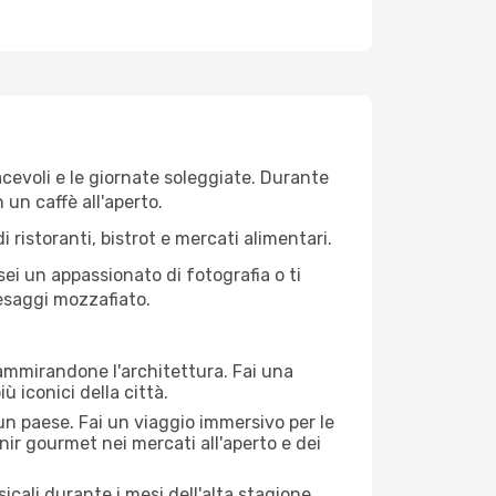
iacevoli e le giornate soleggiate. Durante
n un caffè all'aperto.
 ristoranti, bistrot e mercati alimentari.
 sei un appassionato di fotografia o ti
aesaggi mozzafiato.
 ammirandone l'architettura. Fai una
ù iconici della città.
 un paese. Fai un viaggio immersivo per le
nir gourmet nei mercati all'aperto e dei
cali durante i mesi dell'alta stagione.