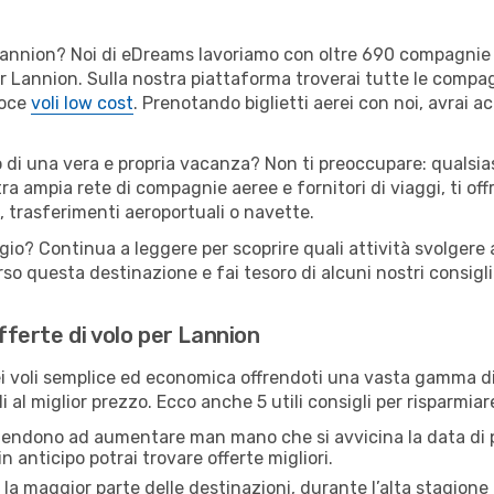
er Lannion? Noi di eDreams lavoriamo con oltre 690 compagni
 per Lannion. Sulla nostra piattaforma troverai tutte le comp
loce
voli low cost
. Prenotando biglietti aerei con noi, avrai ac
o di una vera e propria vacanza? Non ti preoccupare: qualsias
tra ampia rete di compagnie aeree e fornitori di viaggi, ti of
, trasferimenti aeroportuali o navette.
ggio? Continua a leggere per scoprire quali attività svolgere 
o questa destinazione e fai tesoro di alcuni nostri consigli 
offerte di volo per Lannion
 voli semplice ed economica offrendoti una vasta gamma di 
i al miglior prezzo. Ecco anche 5 utili consigli per risparmia
 tendono ad aumentare man mano che si avvicina la data di p
in anticipo potrai trovare offerte migliori.
 la maggior parte delle destinazioni, durante l’alta stagione o 