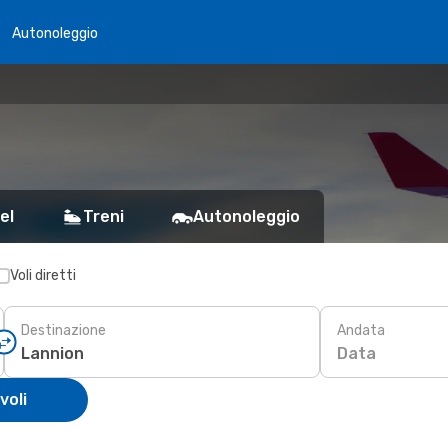
Autonoleggio
el
Treni
Autonoleggio
Voli diretti
Destinazione
Andata
Data
voli