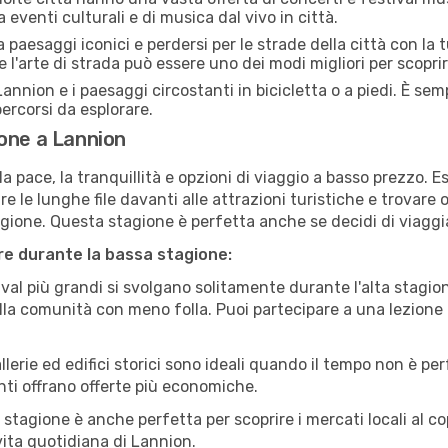
 eventi culturali e di musica dal vivo in città.
paesaggi iconici e perdersi per le strade della città con la
e l'arte di strada può essere uno dei modi migliori per scopri
annion e i paesaggi circostanti in bicicletta o a piedi. È s
 percorsi da esplorare.
one a Lannion
a pace, la tranquillità e opzioni di viaggio a basso prezzo. 
 le lunghe file davanti alle attrazioni turistiche e trovare o
agione. Questa stagione è perfetta anche se decidi di viaggi
are durante la bassa stagione:
val più grandi si svolgano solitamente durante l'alta stagio
sulla comunità con meno folla. Puoi partecipare a una lezione 
lerie ed edifici storici sono ideali quando il tempo non è p
ti offrano offerte più economiche.
 stagione è anche perfetta per scoprire i mercati locali al c
 vita quotidiana di Lannion.