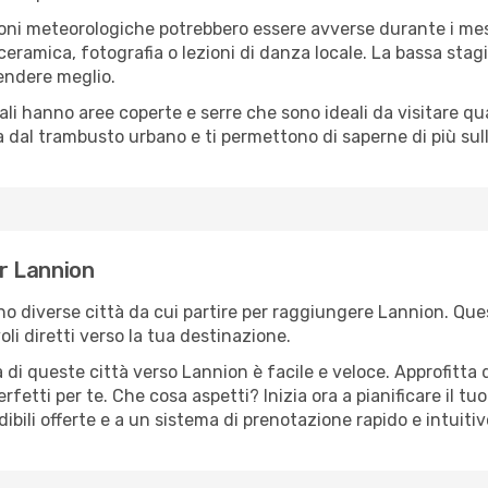
oni meteorologiche potrebbero essere avverse durante i mes
ramica, fotografia o lezioni di danza locale. La bassa stagi
rendere meglio.
cali hanno aree coperte e serre che sono ideali da visitare 
dal trambusto urbano e ti permettono di saperne di più sulla
er Lannion
ono diverse città da cui partire per raggiungere Lannion. Ques
i diretti verso la tua destinazione.
 di queste città verso Lannion è facile e veloce. Approfitta 
a perfetti per te. Che cosa aspetti? Inizia ora a pianificare il 
ibili offerte e a un sistema di prenotazione rapido e intuitiv