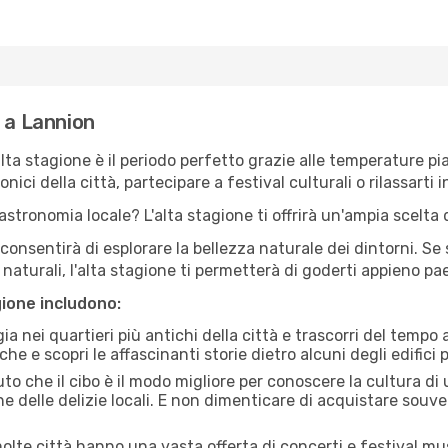
e a Lannion
'alta stagione è il periodo perfetto grazie alle temperature p
ici della città, partecipare a festival culturali o rilassarti i
stronomia locale? L'alta stagione ti offrirà un'ampia scelta di
i consentirà di esplorare la bellezza naturale dei dintorni. Se
e naturali, l'alta stagione ti permetterà di goderti appieno p
gione includono:
a nei quartieri più antichi della città e trascorri del tempo
he e scopri le affascinanti storie dietro alcuni degli edifici pi
uto che il cibo è il modo migliore per conoscere la cultura di
e delle delizie locali. E non dimenticare di acquistare souve
lte città hanno una vasta offerta di concerti e festival musi