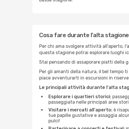
Cosa fare durante l'alta stagion
Per chi ama svolgere attività all'aperto, l
questa stagione potrai esplorare luoghi icon
Stai pensando di assaporare piatti della ga
Per gli amanti della natura, il bel tempo t
piace avventurarti in escursioni in riserv
Le principali attività durante l'alta sta
Esplorare i quartieri storici:
passeggi
passeggiata nelle principali aree storic
Visitare i mercati all'aperto:
è risap
tue papille gustative e assaggia alcun
pulci!
Partecipare a concerti e festival:
mo