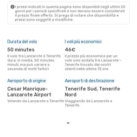
TCI
- ACE
I prezzi indicati in questa pagina sono disponibili negli ultimi 20
giorni per i periodi specificati e non devono essere considerati
il ​​prezzo finale offerto. Si prega di notare che disponibilità e
prezzi sono soggetti a modifiche.
Durata del volo
I voli più economici
Alt
50 minutes
46€
ap
Il volo tra Lanzarote e Tenerife
Il prezzo più economico per un
Secondo i dati della nostra
dura, in media, 50 minutes
volo solo andata tra Lanzarote -
rice
minuti, ma può variare a
Tenerife trovato dai nostri
punt
seconda di molti fattori
clienti nelle ultime 72 ore
Tene
Pre
Aeroporto di origine
Aeroporti di destinazione
8
Cesar Manrique-
Tenerife Sud, Tenerife
Il prezzo medio di un volo
Lanzarote Airport
Nord
Lanz
eDr
Volando da Lanzarote a Tenerife
Viaggiando da Lanzarote a
base
Tenerife
mes