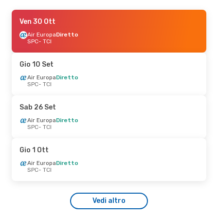
Dom 20 Set
Ven 30 Ott
- Sab 26 Set
Air Europa
Air Europa
Diretto
Diretto
SPC
SPC
- TCI
- TCI
Air Europa
Diretto
TCI
- SPC
Gio 10 Set
Air Europa
Diretto
SPC
- TCI
Sab 26 Set
Air Europa
Diretto
SPC
- TCI
Gio 1 Ott
Air Europa
Diretto
SPC
- TCI
Vedi altro