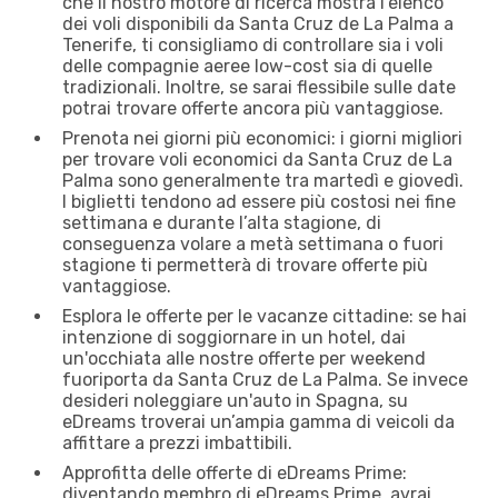
che il nostro motore di ricerca mostra l'elenco
dei voli disponibili da Santa Cruz de La Palma a
Tenerife, ti consigliamo di controllare sia i voli
delle compagnie aeree low-cost sia di quelle
tradizionali. Inoltre, se sarai flessibile sulle date
potrai trovare offerte ancora più vantaggiose.
Prenota nei giorni più economici: i giorni migliori
per trovare voli economici da Santa Cruz de La
Palma sono generalmente tra martedì e giovedì.
I biglietti tendono ad essere più costosi nei fine
settimana e durante l’alta stagione, di
conseguenza volare a metà settimana o fuori
stagione ti permetterà di trovare offerte più
vantaggiose.
Esplora le offerte per le vacanze cittadine: se hai
intenzione di soggiornare in un hotel, dai
un'occhiata alle nostre offerte per weekend
fuoriporta da Santa Cruz de La Palma. Se invece
desideri noleggiare un'auto in Spagna, su
eDreams troverai un’ampia gamma di veicoli da
affittare a prezzi imbattibili.
Approfitta delle offerte di eDreams Prime:
diventando membro di eDreams Prime, avrai