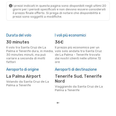
I prezzi indicati in questa pagina sono disponibili negli ultimi 20
giorni per i periodi specificati e non devono essere considerati
il ​​prezzo finale offerto. Si prega di notare che disponibilità e
prezzi sono soggetti a modifiche.
Durata del volo
I voli più economici
Alt
30 minutes
36€
ap
Il volo tra Santa Cruz de La
Il prezzo più economico per un
Secondo i dati della nostra
Palma e Tenerife dura, in media,
volo solo andata tra Santa Cruz
rice
30 minutes minuti, ma può
de La Palma - Tenerife trovato
punt
variare a seconda di molti
dai nostri clienti nelle ultime 72
de L
fattori
ore
Pre
4
Aeroporto di origine
Aeroporti di destinazione
Il prezzo medio di un volo Santa
La Palma Airport
Tenerife Sud, Tenerife
Cruz
Nord
Volando da Santa Cruz de La
eDr
Palma a Tenerife
base
Viaggiando da Santa Cruz de La
mes
Palma a Tenerife