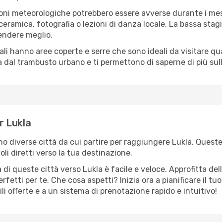
oni meteorologiche potrebbero essere avverse durante i mes
ramica, fotografia o lezioni di danza locale. La bassa stagi
rendere meglio.
cali hanno aree coperte e serre che sono ideali da visitare 
dal trambusto urbano e ti permettono di saperne di più sulla
r Lukla
ono diverse città da cui partire per raggiungere Lukla. Queste
i diretti verso la tua destinazione.
di queste città verso Lukla è facile e veloce. Approfitta de
a perfetti per te. Che cosa aspetti? Inizia ora a pianificare il 
ili offerte e a un sistema di prenotazione rapido e intuitivo!