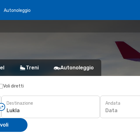
Autonoleggio
el
Treni
Autonoleggio
Voli diretti
Destinazione
Andata
Data
voli