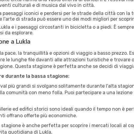
venti culturali e di musica dal vivo in città.
paesaggi iconici e perdersi per le strade della città con la
e l'arte di strada può essere uno dei modi migliori per scopri
ukla e i paesaggi circostanti in bicicletta o a piedi. È semp
rsi da esplorare.
one a Lukla
a pace, la tranquillità e opzioni di viaggio a basso prezzo. 
 le lunghe file davanti alle attrazioni turistiche e trovare o
agione. Questa stagione è perfetta anche se decidi di viaggi
are durante la bassa stagione:
val più grandi si svolgano solitamente durante l'alta stagio
sulla comunità con meno folla. Puoi partecipare a una lezione 
lerie ed edifici storici sono ideali quando il tempo non è p
ti offrano offerte più economiche.
 stagione è anche perfetta per scoprire i mercati locali al c
 vita quotidiana di Lukla.