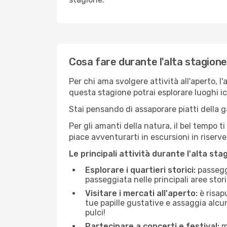
Cosa fare durante l'alta stagione
Per chi ama svolgere attività all'aperto, l
questa stagione potrai esplorare luoghi icon
Stai pensando di assaporare piatti della ga
Per gli amanti della natura, il bel tempo t
piace avventurarti in escursioni in riserv
Le principali attività durante l'alta sta
Esplorare i quartieri storici:
passeggi
passeggiata nelle principali aree storic
Visitare i mercati all'aperto:
è risap
tue papille gustative e assaggia alcun
pulci!
Partecipare a concerti e festival:
mo