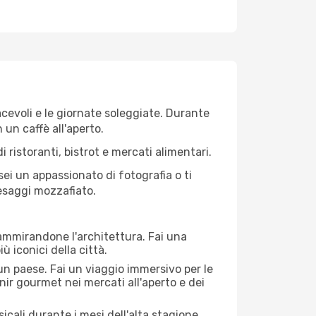
iacevoli e le giornate soleggiate. Durante
n un caffè all'aperto.
 ristoranti, bistrot e mercati alimentari.
 sei un appassionato di fotografia o ti
aesaggi mozzafiato.
 ammirandone l'architettura. Fai una
ù iconici della città.
 un paese. Fai un viaggio immersivo per le
nir gourmet nei mercati all'aperto e dei
cali durante i mesi dell'alta stagione.