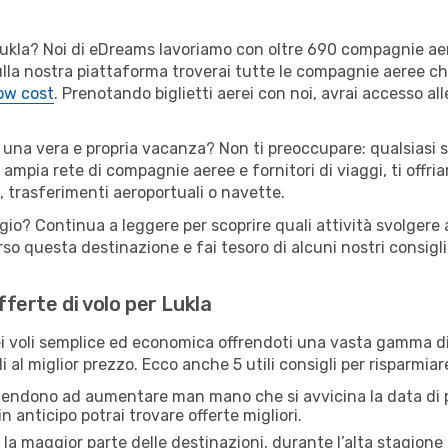
er Lukla? Noi di eDreams lavoriamo con oltre 690 compagnie a
. Sulla nostra piattaforma troverai tutte le compagnie aeree c
low cost
. Prenotando biglietti aerei con noi, avrai accesso alle
i una vera e propria vacanza? Non ti preoccupare: qualsiasi s
 ampia rete di compagnie aeree e fornitori di viaggi, ti offri
, trasferimenti aeroportuali o navette.
gio? Continua a leggere per scoprire quali attività svolgere a
o questa destinazione e fai tesoro di alcuni nostri consigli 
fferte di volo per Lukla
 voli semplice ed economica offrendoti una vasta gamma di 
 al miglior prezzo. Ecco anche 5 utili consigli per risparmiar
 tendono ad aumentare man mano che si avvicina la data di p
in anticipo potrai trovare offerte migliori.
 la maggior parte delle destinazioni, durante l’alta stagione o 