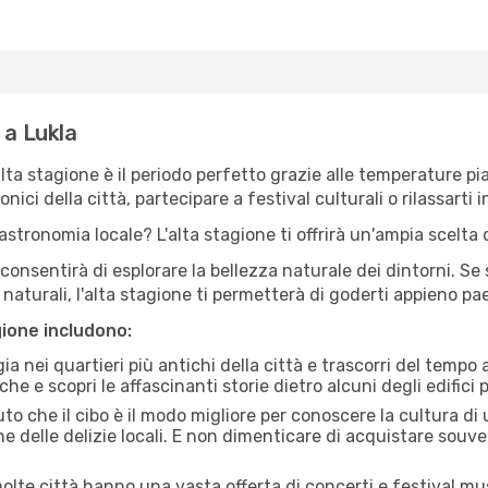
 a Lukla
'alta stagione è il periodo perfetto grazie alle temperature p
ici della città, partecipare a festival culturali o rilassarti i
stronomia locale? L'alta stagione ti offrirà un'ampia scelta di
i consentirà di esplorare la bellezza naturale dei dintorni. Se
e naturali, l'alta stagione ti permetterà di goderti appieno p
gione includono:
a nei quartieri più antichi della città e trascorri del tempo
he e scopri le affascinanti storie dietro alcuni degli edifici pi
uto che il cibo è il modo migliore per conoscere la cultura di
e delle delizie locali. E non dimenticare di acquistare souve
lte città hanno una vasta offerta di concerti e festival musi