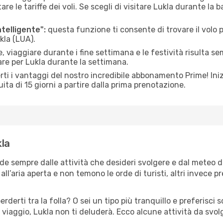
le tariffe dei voli. Se scegli di visitare Lukla durante la b
ntelligente":
questa funzione ti consente di trovare il volo
kla (LUA).
 viaggiare durante i fine settimana e le festività risulta se
are per Lukla durante la settimana.
ti i vantaggi del nostro incredibile abbonamento Prime! Inizi
ita di 15 giorni a partire dalla prima prenotazione.
kla
nde sempre dalle attività che desideri svolgere e dal meteo 
ll’aria aperta e non temono le orde di turisti, altri invece p
erderti tra la folla? O sei un tipo più tranquillo e preferisci
viaggio, Lukla non ti deluderà. Ecco alcune attività da svol