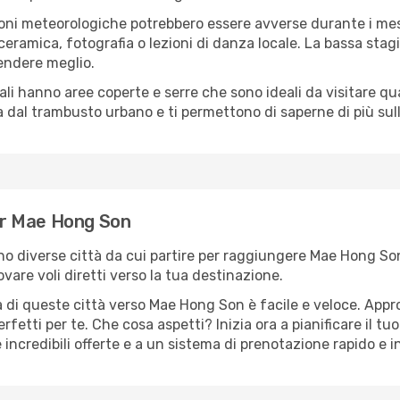
oni meteorologiche potrebbero essere avverse durante i mes
ramica, fotografia o lezioni di danza locale. La bassa stagi
rendere meglio.
cali hanno aree coperte e serre che sono ideali da visitare 
dal trambusto urbano e ti permettono di saperne di più sulla
per Mae Hong Son
sono diverse città da cui partire per raggiungere Mae Hong So
vare voli diretti verso la tua destinazione.
 di queste città verso Mae Hong Son è facile e veloce. Appro
a perfetti per te. Che cosa aspetti? Inizia ora a pianificare il 
incredibili offerte e a un sistema di prenotazione rapido e in