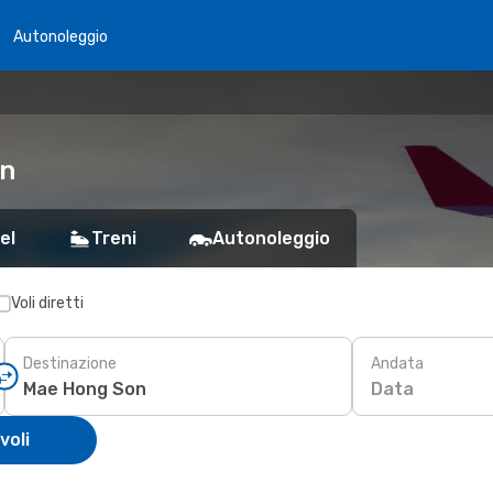
Autonoleggio
on
el
Treni
Autonoleggio
Voli diretti
Destinazione
Andata
Data
voli