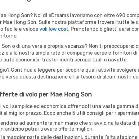
er Mae Hong Son? Noi di eDreams lavoriamo con oltre 690 co
 per Mae Hong Son. Sulla nostra piattaforma troverai tutte l
o facile e veloce
voli low cost
. Prenotando biglietti aerei con
ritorno.
Son o di una vera e propria vacanza? Non ti preoccupare: qua
zie alla nostra ampia rete di compagnie aeree e fornitori di v
io auto economici, trasferimenti aeroportuali o navette.
ggio? Continua a leggere per scoprire quali attività svolgere
o verso questa destinazione e fai tesoro di alcuni nostri con
 offerte di volo per Mae Hong Son
 voli semplice ed economica offrendoti una vasta gamma di 
i al miglior prezzo. Ecco anche 5 utili consigli per risparmi
 tendono ad aumentare man mano che si avvicina la data di p
in anticipo potrai trovare offerte migliori.
 la maggior parte delle destinazioni, durante l’alta stagione o 