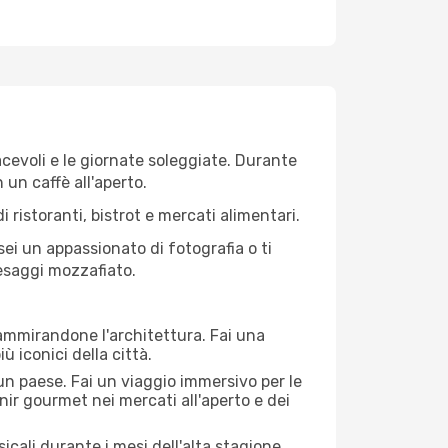
iacevoli e le giornate soleggiate. Durante
n un caffè all'aperto.
 ristoranti, bistrot e mercati alimentari.
 sei un appassionato di fotografia o ti
aesaggi mozzafiato.
 ammirandone l'architettura. Fai una
ù iconici della città.
 un paese. Fai un viaggio immersivo per le
nir gourmet nei mercati all'aperto e dei
cali durante i mesi dell'alta stagione.