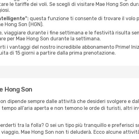
le tariffe dei voli. Se scegli di visitare Mae Hong Son dur
iosi.
ntelligente":
questa funzione ti consente di trovare il volo
Mae Hong Son (HGN).
 viaggiare durante i fine settimana e le festività risulta se
iare per Mae Hong Son durante la settimana.
ti i vantaggi del nostro incredibile abbonamento Prime! Inizi
ita di 15 giorni a partire dalla prima prenotazione.
Mae Hong Son
on dipende sempre dalle attività che desideri svolgere e da
tempo all’aria aperta e non temono le orde di turisti, altri 
erderti tra la folla? O sei un tipo più tranquillo e preferisci
 viaggio, Mae Hong Son non ti deluderà. Ecco alcune attivit