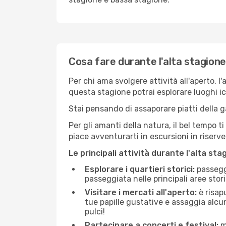
Cosa fare durante l'alta stagion
Per chi ama svolgere attività all'aperto, l
questa stagione potrai esplorare luoghi icon
Stai pensando di assaporare piatti della ga
Per gli amanti della natura, il bel tempo t
piace avventurarti in escursioni in riserv
Le principali attività durante l'alta sta
Esplorare i quartieri storici:
passeggi
passeggiata nelle principali aree storic
Visitare i mercati all'aperto:
è risap
tue papille gustative e assaggia alcun
pulci!
Partecipare a concerti e festival:
mo