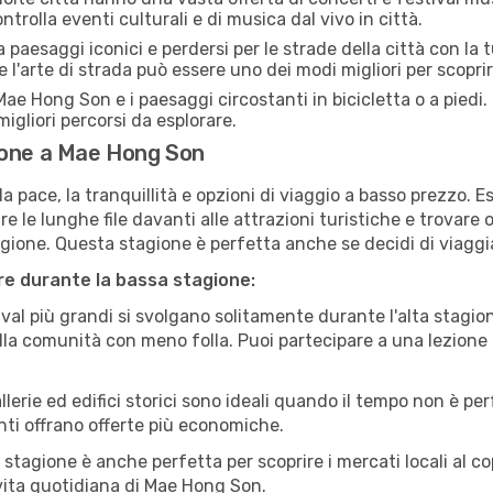
trolla eventi culturali e di musica dal vivo in città.
paesaggi iconici e perdersi per le strade della città con la
e l'arte di strada può essere uno dei modi migliori per scopri
ae Hong Son e i paesaggi circostanti in bicicletta o a pied
i migliori percorsi da esplorare.
ione a Mae Hong Son
a pace, la tranquillità e opzioni di viaggio a basso prezzo. 
 le lunghe file davanti alle attrazioni turistiche e trovare o
agione. Questa stagione è perfetta anche se decidi di viaggi
are durante la bassa stagione:
val più grandi si svolgano solitamente durante l'alta stagio
sulla comunità con meno folla. Puoi partecipare a una lezione 
lerie ed edifici storici sono ideali quando il tempo non è p
ti offrano offerte più economiche.
 stagione è anche perfetta per scoprire i mercati locali al c
a vita quotidiana di Mae Hong Son.