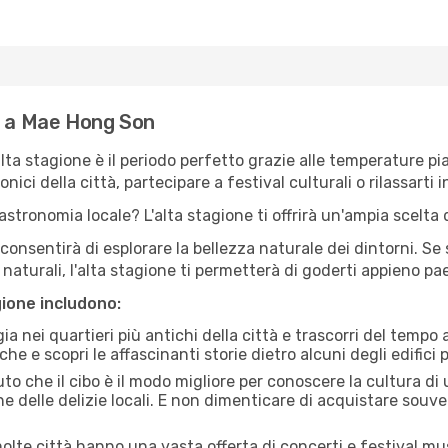
e a Mae Hong Son
'alta stagione è il periodo perfetto grazie alle temperature p
ici della città, partecipare a festival culturali o rilassarti i
stronomia locale? L'alta stagione ti offrirà un'ampia scelta di
i consentirà di esplorare la bellezza naturale dei dintorni. Se
e naturali, l'alta stagione ti permetterà di goderti appieno p
gione includono:
a nei quartieri più antichi della città e trascorri del tempo
he e scopri le affascinanti storie dietro alcuni degli edifici pi
uto che il cibo è il modo migliore per conoscere la cultura di
e delle delizie locali. E non dimenticare di acquistare souve
lte città hanno una vasta offerta di concerti e festival musi