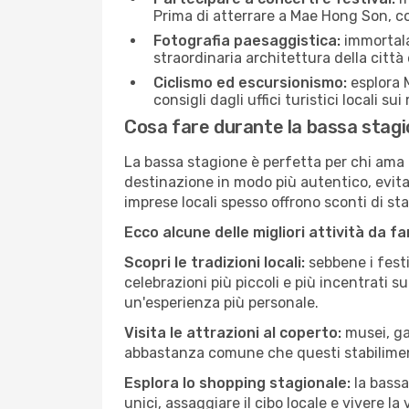
Prima di atterrare a Mae Hong Son, con
Fotografia paesaggistica:
immortala 
straordinaria architettura della città 
Ciclismo ed escursionismo:
esplora M
consigli dagli uffici turistici locali su
Cosa fare durante la bassa stag
La bassa stagione è perfetta per chi ama l
destinazione in modo più autentico, evitare
imprese locali spesso offrono sconti di st
Ecco alcune delle migliori attività da f
Scopri le tradizioni locali:
sebbene i festi
celebrazioni più piccoli e più incentrati 
un'esperienza più personale.
Visita le attrazioni al coperto:
musei, gal
abbastanza comune che questi stabilimen
Esplora lo shopping stagionale:
la bassa
unici, assaggiare il cibo locale e vivere l