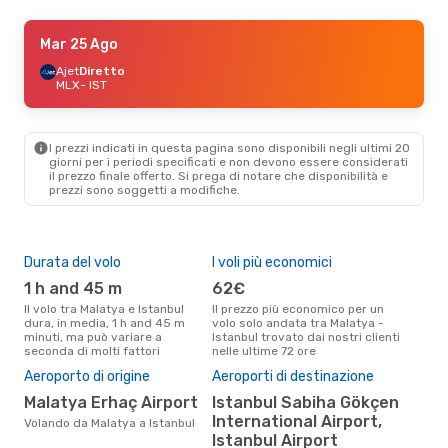
Ven 25 Set
Mar 25 Ago
- Lun 28 Set
Pegasus Airlines
Ajet
Diretto
Diretto
MLX
MLX
- IST
- IST
Pegasus Airlines
Diretto
IST
- MLX
I prezzi indicati in questa pagina sono disponibili negli ultimi 20
giorni per i periodi specificati e non devono essere considerati
il ​​prezzo finale offerto. Si prega di notare che disponibilità e
prezzi sono soggetti a modifiche.
Durata del volo
I voli più economici
Alt
1 h and 45 m
62€
ap
Il volo tra Malatya e Istanbul
Il prezzo più economico per un
Secondo i dati della nostra
dura, in media, 1 h and 45 m
volo solo andata tra Malatya -
rice
minuti, ma può variare a
Istanbul trovato dai nostri clienti
punt
seconda di molti fattori
nelle ultime 72 ore
Ista
Pre
Aeroporto di origine
Aeroporti di destinazione
77
Malatya Erhaç Airport
Istanbul Sabiha Gökçen
Il prezzo medio di un volo
International Airport,
Volando da Malatya a Istanbul
Mal
Istanbul Airport
è so