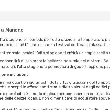
e a Manono
'alta stagione è il periodo perfetto grazie alle temperature p
ici della città, partecipare a festival culturali o rilassarti i
stronomia locale? L'alta stagione ti offrirà un'ampia scelta di
i consentirà di esplorare la bellezza naturale dei dintorni. Se
e naturali, l'alta stagione ti permetterà di goderti appieno p
gione includono:
a nei quartieri più antichi della città e trascorri del tempo
he e scopri le affascinanti storie dietro alcuni degli edifici pi
uto che il cibo è il modo migliore per conoscere la cultura di
e delle delizie locali. E non dimenticare di acquistare souve
lte città hanno una vasta offerta di concerti e festival musi