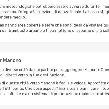
oni meteorologiche potrebbero essere avverse durante i mes
ramica, fotografia o lezioni di danza locale. La bassa stagi
rendere meglio.
cali hanno aree coperte e serre che sono ideali da visitare 
dal trambusto urbano e ti permettono di saperne di più sulla
per Manono
sono diverse città da cui partire per raggiungere Manono. Ques
i diretti verso la tua destinazione.
 di queste città verso Manono è facile e veloce. Approfitta 
a perfetti per te. Che cosa aspetti? Inizia ora a pianificare il 
bili offerte e a un sistema di prenotazione rapido e intuitiv