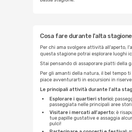
Cosa fare durante l'alta stagion
Per chi ama svolgere attività all'aperto, l
questa stagione potrai esplorare luoghi icon
Stai pensando di assaporare piatti della ga
Per gli amanti della natura, il bel tempo t
piace avventurarti in escursioni in riserv
Le principali attività durante l'alta sta
Esplorare i quartieri storici:
passeggi
passeggiata nelle principali aree storic
Visitare i mercati all'aperto:
è risap
tue papille gustative e assaggia alcun
pulci!
Partecipare a concerti e festival:
mo