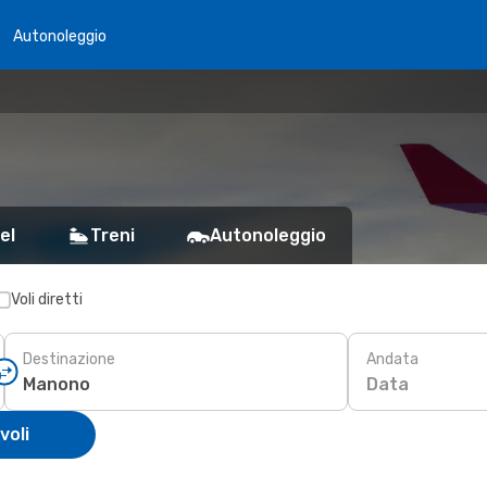
Autonoleggio
el
Treni
Autonoleggio
Voli diretti
Destinazione
Andata
Data
voli