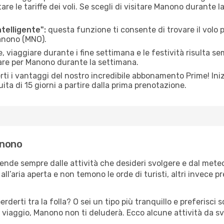
le tariffe dei voli. Se scegli di visitare Manono durante l
ntelligente":
questa funzione ti consente di trovare il volo
Manono (MNO).
 viaggiare durante i fine settimana e le festività risulta se
iare per Manono durante la settimana.
ti i vantaggi del nostro incredibile abbonamento Prime! Inizi
ita di 15 giorni a partire dalla prima prenotazione.
anono
ende sempre dalle attività che desideri svolgere e dal mete
ll’aria aperta e non temono le orde di turisti, altri invece p
erderti tra la folla? O sei un tipo più tranquillo e preferisci
 viaggio, Manono non ti deluderà. Ecco alcune attività da s