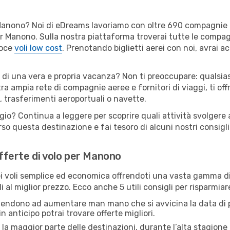
er Manono? Noi di eDreams lavoriamo con oltre 690 compagnie
 per Manono. Sulla nostra piattaforma troverai tutte le compa
loce
voli low cost
. Prenotando biglietti aerei con noi, avrai ac
 di una vera e propria vacanza? Non ti preoccupare: qualsias
tra ampia rete di compagnie aeree e fornitori di viaggi, ti of
, trasferimenti aeroportuali o navette.
ggio? Continua a leggere per scoprire quali attività svolgere 
o questa destinazione e fai tesoro di alcuni nostri consigli 
offerte di volo per Manono
 voli semplice ed economica offrendoti una vasta gamma di 
i al miglior prezzo. Ecco anche 5 utili consigli per risparmia
 tendono ad aumentare man mano che si avvicina la data di p
in anticipo potrai trovare offerte migliori.
 la maggior parte delle destinazioni, durante l’alta stagione o 