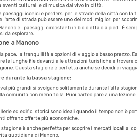
eventi culturali e di musica dal vivo in città.
paesaggi iconici e perdersi per le strade della città con la
e l'arte di strada può essere uno dei modi migliori per scopri
anono e i paesaggi circostanti in bicicletta o a piedi. È se
rsi da esplorare.
ione a Manono
a pace, la tranquillità e opzioni di viaggio a basso prezzo. 
 le lunghe file davanti alle attrazioni turistiche e trovare o
agione. Questa stagione è perfetta anche se decidi di viaggi
are durante la bassa stagione:
val più grandi si svolgano solitamente durante l'alta stagio
sulla comunità con meno folla. Puoi partecipare a una lezione 
lerie ed edifici storici sono ideali quando il tempo non è p
ti offrano offerte più economiche.
 stagione è anche perfetta per scoprire i mercati locali al c
a vita quotidiana di Manono.