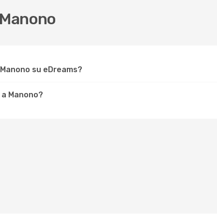
 Manono
r Manono su eDreams?
e a Manono?