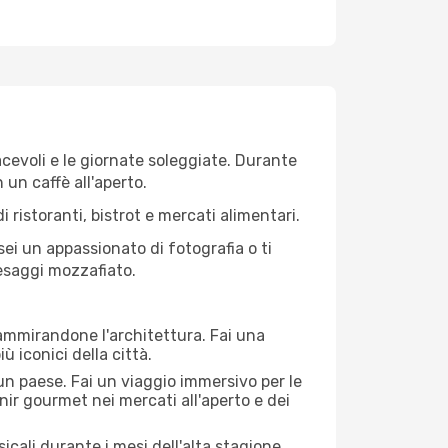
iacevoli e le giornate soleggiate. Durante
n un caffè all'aperto.
 ristoranti, bistrot e mercati alimentari.
 sei un appassionato di fotografia o ti
aesaggi mozzafiato.
 ammirandone l'architettura. Fai una
ù iconici della città.
 un paese. Fai un viaggio immersivo per le
nir gourmet nei mercati all'aperto e dei
cali durante i mesi dell'alta stagione.