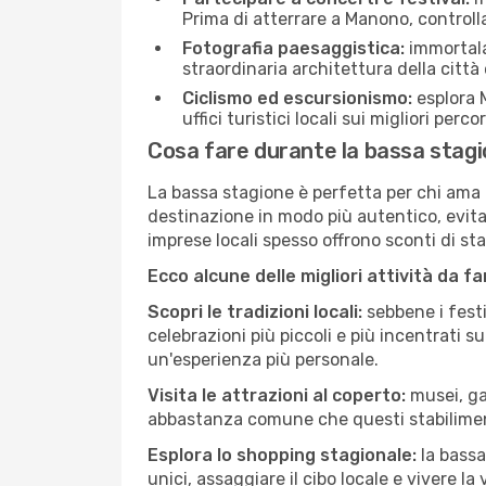
Prima di atterrare a Manono, controlla 
Fotografia paesaggistica:
immortala 
straordinaria architettura della città 
Ciclismo ed escursionismo:
esplora M
uffici turistici locali sui migliori perco
Cosa fare durante la bassa stag
La bassa stagione è perfetta per chi ama l
destinazione in modo più autentico, evitare
imprese locali spesso offrono sconti di st
Ecco alcune delle migliori attività da f
Scopri le tradizioni locali:
sebbene i festi
celebrazioni più piccoli e più incentrati 
un'esperienza più personale.
Visita le attrazioni al coperto:
musei, gal
abbastanza comune che questi stabilimen
Esplora lo shopping stagionale:
la bassa
unici, assaggiare il cibo locale e vivere l