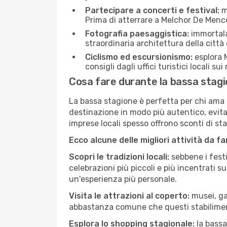
Partecipare a concerti e festival:
mo
Prima di atterrare a Melchor De Menco,
Fotografia paesaggistica:
immortala 
straordinaria architettura della città 
Ciclismo ed escursionismo:
esplora M
consigli dagli uffici turistici locali su
Cosa fare durante la bassa stag
La bassa stagione è perfetta per chi ama l
destinazione in modo più autentico, evitare
imprese locali spesso offrono sconti di st
Ecco alcune delle migliori attività da f
Scopri le tradizioni locali:
sebbene i festi
celebrazioni più piccoli e più incentrati 
un'esperienza più personale.
Visita le attrazioni al coperto:
musei, gal
abbastanza comune che questi stabilimen
Esplora lo shopping stagionale:
la bassa