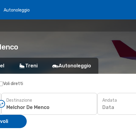
Autonoleggio
 Menco
el
Treni
Autonoleggio
Voli diretti
Destinazione
Andata
Data
voli