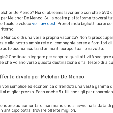
er Melchor De Menco? Noi di eDreams lavoriamo con oltre 690
ili per Melchor De Menco. Sulla nostra piattaforma troverai 
o facile e veloce
voli low cost
. Prenotando biglietti aerei con
ritorno.
e Menco o di una vera e propria vacanza? Non ti preoccupare:
zie alla nostra ampia rete di compagnie aeree e fornitori di v
io auto economici, trasferimenti aeroportuali o navette.
ggio? Continua a leggere per scoprire quali attività svolgere
e che volano verso questa destinazione e fai tesoro di alcuni
 offerte di volo per Melchor De Menco
 voli semplice ed economica offrendoti una vasta gamma di 
i al miglior prezzo. Ecco anche 5 utili consigli per risparmia
 tendono ad aumentare man mano che si avvicina la data di p
in anticipo potrai trovare offerte migliori.