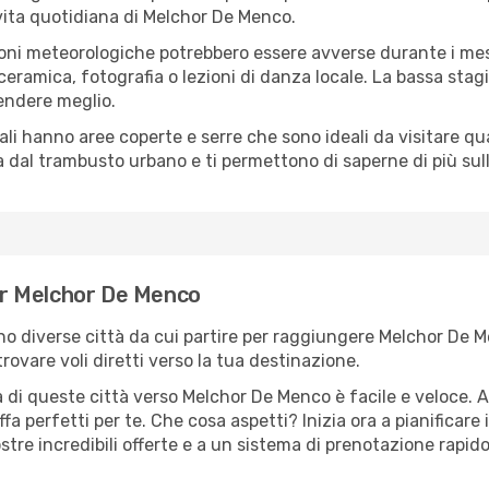
a vita quotidiana di Melchor De Menco.
oni meteorologiche potrebbero essere avverse durante i mes
ramica, fotografia o lezioni di danza locale. La bassa stagi
rendere meglio.
cali hanno aree coperte e serre che sono ideali da visitare 
dal trambusto urbano e ti permettono di saperne di più sulla
per Melchor De Menco
sono diverse città da cui partire per raggiungere Melchor De 
rovare voli diretti verso la tua destinazione.
 di queste città verso Melchor De Menco è facile e veloce. A
ariffa perfetti per te. Che cosa aspetti? Inizia ora a pianificar
tre incredibili offerte e a un sistema di prenotazione rapido 