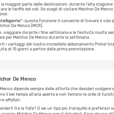
 la maggior parte delle destinazioni, durante l’alta stagione o 
le tariffe dei voli. Se scegli di visitare Melchor De Menco 
iosi.
ntelligente":
questa funzione ti consente di trovare il volo
Melchor De Menco (MCR).
 viaggiare durante i fine settimana e le festività risulta se
iare per Melchor De Menco durante la settimana.
ti i vantaggi del nostro incredibile abbonamento Prime! Inizi
ita di 15 giorni a partire dalla prima prenotazione.
Melchor De Menco
 Menco dipende sempre dalle attività che desideri svolgere 
il bel tempo all’aria aperta e non temono le orde di turisti, 
o affollati.
erderti tra la folla? O sei un tipo più tranquillo e preferisci
o viaggio, Melchor De Menco non ti deluderà. Ecco alcune at