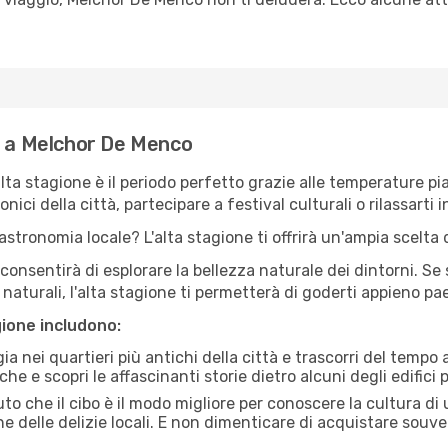
e a Melchor De Menco
'alta stagione è il periodo perfetto grazie alle temperature p
ici della città, partecipare a festival culturali o rilassarti i
stronomia locale? L'alta stagione ti offrirà un'ampia scelta di
i consentirà di esplorare la bellezza naturale dei dintorni. Se
e naturali, l'alta stagione ti permetterà di goderti appieno p
gione includono:
a nei quartieri più antichi della città e trascorri del tempo
he e scopri le affascinanti storie dietro alcuni degli edifici pi
uto che il cibo è il modo migliore per conoscere la cultura di
e delle delizie locali. E non dimenticare di acquistare souve