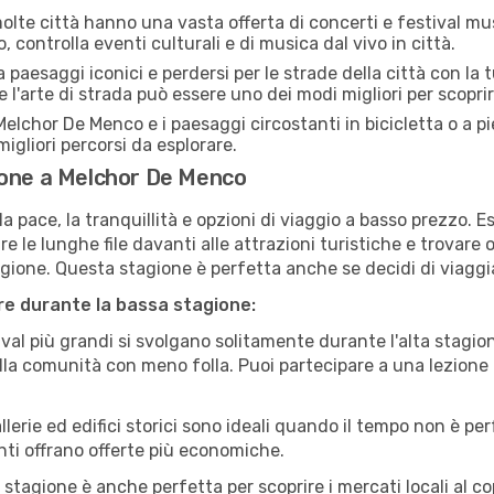
lte città hanno una vasta offerta di concerti e festival musi
 controlla eventi culturali e di musica dal vivo in città.
paesaggi iconici e perdersi per le strade della città con la
e l'arte di strada può essere uno dei modi migliori per scopri
elchor De Menco e i paesaggi circostanti in bicicletta o a 
i migliori percorsi da esplorare.
ione a Melchor De Menco
a pace, la tranquillità e opzioni di viaggio a basso prezzo. 
 le lunghe file davanti alle attrazioni turistiche e trovare o
agione. Questa stagione è perfetta anche se decidi di viaggi
are durante la bassa stagione:
val più grandi si svolgano solitamente durante l'alta stagio
sulla comunità con meno folla. Puoi partecipare a una lezione 
lerie ed edifici storici sono ideali quando il tempo non è p
ti offrano offerte più economiche.
 stagione è anche perfetta per scoprire i mercati locali al c