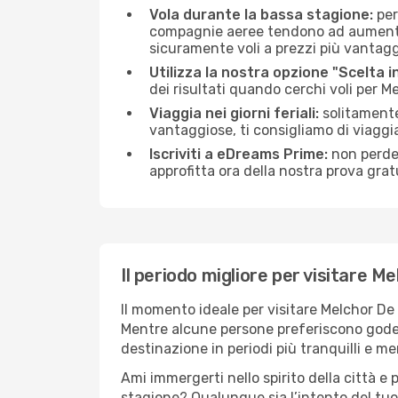
Vola durante la bassa stagione:
per
compagnie aeree tendono ad aumentare 
sicuramente voli a prezzi più vantagg
Utilizza la nostra opzione "Scelta i
dei risultati quando cerchi voli per 
Viaggia nei giorni feriali:
solitamente,
vantaggiose, ti consigliamo di viagg
Iscriviti a eDreams Prime:
non perder
approfitta ora della nostra prova gratu
Il periodo migliore per visitare 
Il momento ideale per visitare Melchor De
Mentre alcune persone preferiscono godersi 
destinazione in periodi più tranquilli e men
Ami immergerti nello spirito della città e p
stagione? Qualunque sia l’intento del tu