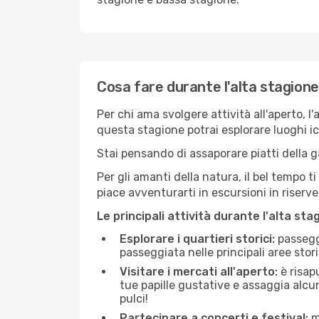
Cosa fare durante l'alta stagione
Per chi ama svolgere attività all'aperto, l
questa stagione potrai esplorare luoghi icon
Stai pensando di assaporare piatti della ga
Per gli amanti della natura, il bel tempo t
piace avventurarti in escursioni in riserv
Le principali attività durante l'alta sta
Esplorare i quartieri storici:
passeggi
passeggiata nelle principali aree storic
Visitare i mercati all'aperto:
è risap
tue papille gustative e assaggia alcun
pulci!
Partecipare a concerti e festival:
mo