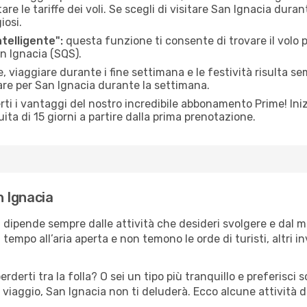
le tariffe dei voli. Se scegli di visitare San Ignacia durant
iosi.
ntelligente":
questa funzione ti consente di trovare il volo
an Ignacia (SQS).
 viaggiare durante i fine settimana e le festività risulta se
are per San Ignacia durante la settimana.
ti i vantaggi del nostro incredibile abbonamento Prime! Inizi
ita di 15 giorni a partire dalla prima prenotazione.
n Ignacia
a dipende sempre dalle attività che desideri svolgere e dal 
tempo all’aria aperta e non temono le orde di turisti, altri 
erderti tra la folla? O sei un tipo più tranquillo e preferisci
 viaggio, San Ignacia non ti deluderà. Ecco alcune attività d