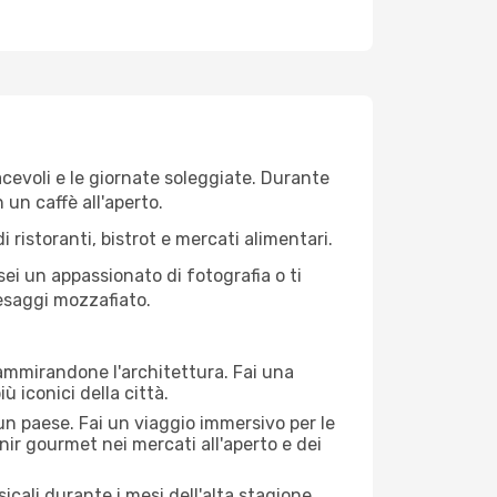
iacevoli e le giornate soleggiate. Durante
n un caffè all'aperto.
 ristoranti, bistrot e mercati alimentari.
 sei un appassionato di fotografia o ti
aesaggi mozzafiato.
 ammirandone l'architettura. Fai una
ù iconici della città.
 un paese. Fai un viaggio immersivo per le
nir gourmet nei mercati all'aperto e dei
cali durante i mesi dell'alta stagione.