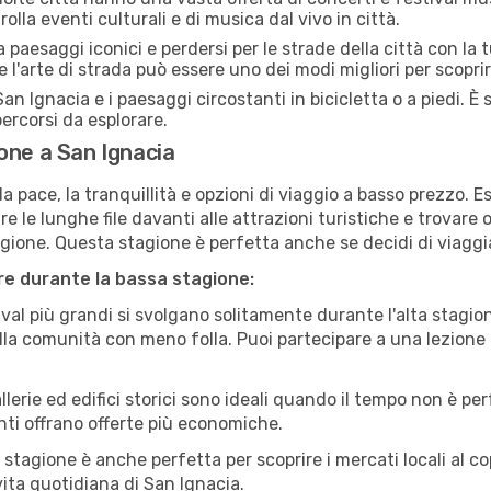
olla eventi culturali e di musica dal vivo in città.
paesaggi iconici e perdersi per le strade della città con la
e l'arte di strada può essere uno dei modi migliori per scopri
an Ignacia e i paesaggi circostanti in bicicletta o a piedi. 
 percorsi da esplorare.
one a San Ignacia
a pace, la tranquillità e opzioni di viaggio a basso prezzo. 
 le lunghe file davanti alle attrazioni turistiche e trovare o
agione. Questa stagione è perfetta anche se decidi di viaggi
are durante la bassa stagione:
val più grandi si svolgano solitamente durante l'alta stagio
sulla comunità con meno folla. Puoi partecipare a una lezione 
lerie ed edifici storici sono ideali quando il tempo non è p
ti offrano offerte più economiche.
 stagione è anche perfetta per scoprire i mercati locali al c
 vita quotidiana di San Ignacia.