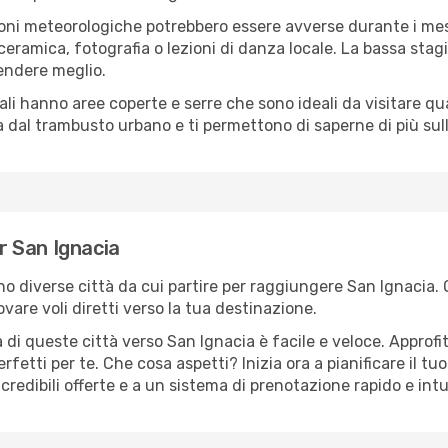
oni meteorologiche potrebbero essere avverse durante i mes
ramica, fotografia o lezioni di danza locale. La bassa stagi
rendere meglio.
cali hanno aree coperte e serre che sono ideali da visitare 
dal trambusto urbano e ti permettono di saperne di più sulla
er San Ignacia
sono diverse città da cui partire per raggiungere San Ignacia.
vare voli diretti verso la tua destinazione.
di queste città verso San Ignacia è facile e veloce. Approfi
a perfetti per te. Che cosa aspetti? Inizia ora a pianificare il 
credibili offerte e a un sistema di prenotazione rapido e intu