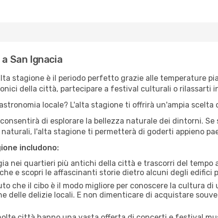
 a San Ignacia
'alta stagione è il periodo perfetto grazie alle temperature p
ici della città, partecipare a festival culturali o rilassarti i
stronomia locale? L'alta stagione ti offrirà un'ampia scelta di
i consentirà di esplorare la bellezza naturale dei dintorni. Se
e naturali, l'alta stagione ti permetterà di goderti appieno p
gione includono:
a nei quartieri più antichi della città e trascorri del tempo
he e scopri le affascinanti storie dietro alcuni degli edifici pi
uto che il cibo è il modo migliore per conoscere la cultura di
e delle delizie locali. E non dimenticare di acquistare souve
lte città hanno una vasta offerta di concerti e festival musi