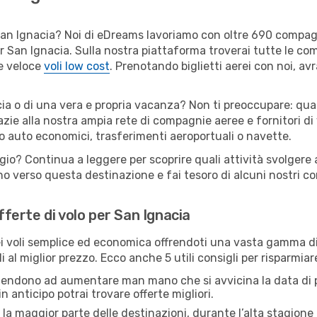
er San Ignacia? Noi di eDreams lavoriamo con oltre 690 compa
 per San Ignacia. Sulla nostra piattaforma troverai tutte le 
 e veloce
voli low cost
. Prenotando biglietti aerei con noi, avr
ia o di una vera e propria vacanza? Non ti preoccupare: quals
zie alla nostra ampia rete di compagnie aeree e fornitori di v
io auto economici, trasferimenti aeroportuali o navette.
ggio? Continua a leggere per scoprire quali attività svolgere 
o verso questa destinazione e fai tesoro di alcuni nostri con
offerte di volo per San Ignacia
 voli semplice ed economica offrendoti una vasta gamma di 
 al miglior prezzo. Ecco anche 5 utili consigli per risparmia
 tendono ad aumentare man mano che si avvicina la data di p
in anticipo potrai trovare offerte migliori.
 la maggior parte delle destinazioni, durante l’alta stagione o 