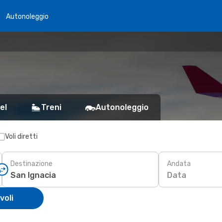
Autonoleggio
el
Treni
Autonoleggio
Voli diretti
Destinazione
Andata
Data
voli