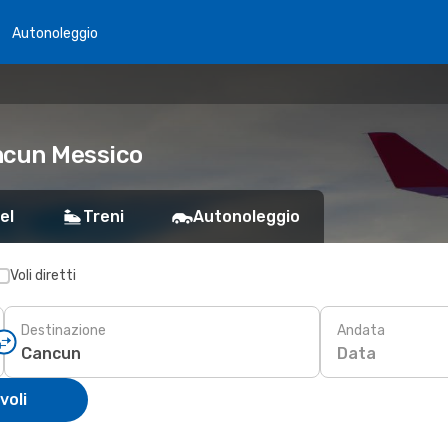
Autonoleggio
ancun Messico
el
Treni
Autonoleggio
Voli diretti
Destinazione
Andata
Data
voli