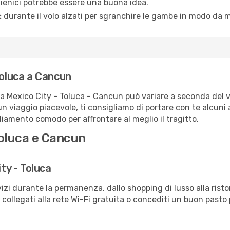
igienici potrebbe essere una buona idea.
:
durante il volo alzati per sgranchire le gambe in modo da m
Toluca a Cancun
ta Mexico City - Toluca - Cancun può variare a seconda del vo
un viaggio piacevole, ti consigliamo di portare con te alcuni
igliamento comodo per affrontare al meglio il tragitto.
Toluca e Cancun
ity - Toluca
izi durante la permanenza, dallo shopping di lusso alla risto
e collegati alla rete Wi-Fi gratuita o concediti un buon pasto 