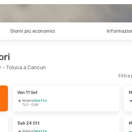
Giorni più economici
Informazion
ori
y - Toluca a Cancun
Filtra
Ven 11 Set
M
6 Set
Mer 4 Nov
- Mer 4 Nov
Volaris
Diretto
TLC
- CUN
VivaAerobus
Diretto
TLC
- CUN
etto
VivaAerobus
Diretto
CUN
- TLC
Sab 24 Ott
M
Volaris
Diretto