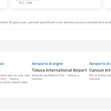
TLC
- CUN
 21 Ott
Ven 2 Ott
- Dom 4 Ott
VivaAerobus
Diretto
TLC
- CUN
etto
VivaAerobus
Diretto
CUN
- TLC
ultimi 20 giorni per i periodi specificati e non devono essere considerati il ​​pre
ici
Aeroporto di origine
Aeroporto di 
Toluca International Airport
Cancun In
Volando da Mexico City - Toluca a
Per la tratta da Mexico City - Toluca a
City - Toluca -
Cancun
Cancun
 nostri clienti nelle