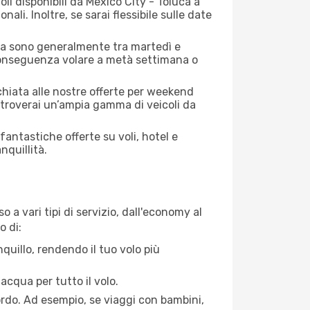
li disponibili da Mexico City - Toluca a
ali. Inoltre, se sarai flessibile sulle date
luca sono generalmente tra martedì e
i conseguenza volare a metà settimana o
cchiata alle nostre offerte per weekend
 troverai un’ampia gamma di veicoli da
antastiche offerte su voli, hotel e
nquillità.
 a vari tipi di servizio, dall'economy al
o di:
quillo, rendendo il tuo volo più
acqua per tutto il volo.
bordo. Ad esempio, se viaggi con bambini,