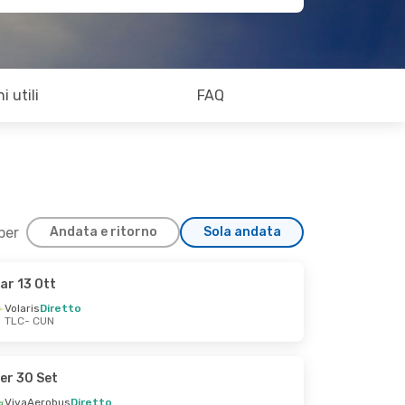
i utili
FAQ
 per
Andata e ritorno
Sola andata
ar 13 Ott
Volaris
Diretto
TLC
- CUN
er 30 Set
VivaAerobus
Diretto