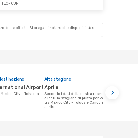
TLC
- CUN
zzo finale offerto. Si prega di notare che disponibilità e
destinazione
Alta stagione
Compagnie 
questa tra
ternational Airport
aprile
VivaAero
Secondo i dati della nostra ricerca
clienti, la stagione di punta per volare
Le compagnie aeree che volano tra
tra Mexico City - Toluca e Cancun è
Mexico City 
aprile .