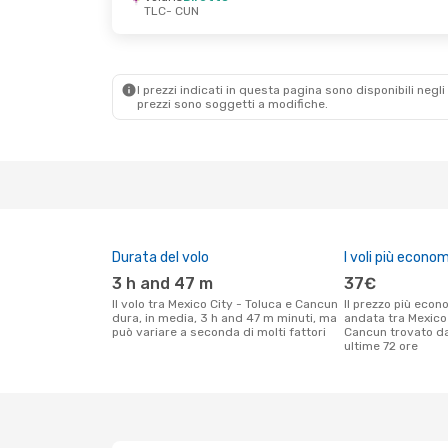
TLC
- CUN
Sab 26 Set
- Mar 29 Set
Sab 17 Ott
- Mer
Volaris
Diretto
Volaris
Diretto
TLC
- CUN
TLC
- CUN
VivaAerobus
Diretto
VivaAerobus
Dir
CUN
- TLC
CUN
- TLC
I prezzi indicati in questa pagina sono disponibili negli 
prezzi sono soggetti a modifiche.
Durata del volo
I voli più econom
3 h and 47 m
37€
Il volo tra Mexico City - Toluca e Cancun
Il prezzo più economico per un volo solo
dura, in media, 3 h and 47 m minuti, ma
andata tra Mexico 
può variare a seconda di molti fattori
Cancun trovato dai
ultime 72 ore