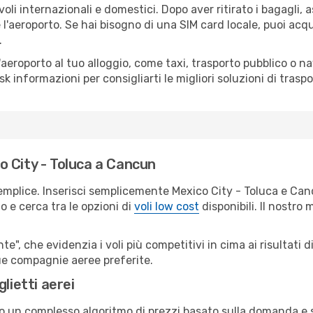
li internazionali e domestici. Dopo aver ritirato i bagagli,
 l'aeroporto. Se hai bisogno di una SIM card locale, puoi acqu
.
all'aeroporto al tuo alloggio, come taxi, trasporto pubblico o n
sk informazioni per consigliarti le migliori soluzioni di traspo
 City - Toluca a Cancun
emplice. Inserisci semplicemente Mexico City - Toluca e Ca
o e cerca tra le opzioni di
voli low cost
disponibili. Il nostro 
e", che evidenzia i voli più competitivi in cima ai risultati di
tue compagnie aeree preferite.
lietti aerei
ndo un complesso algoritmo di prezzi basato sulla domanda e su