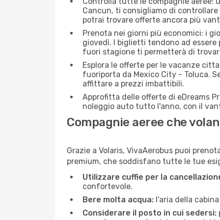
Controlla tutte le compagnie aeree: un
Cancun, ti consigliamo di controllare s
potrai trovare offerte ancora più van
Prenota nei giorni più economici: i g
giovedì. I biglietti tendono ad esser
fuori stagione ti permetterà di trova
Esplora le offerte per le vacanze citt
fuoriporta da Mexico City - Toluca. S
affittare a prezzi imbattibili.
Approfitta delle offerte di eDreams P
noleggio auto tutto l'anno, con il van
Compagnie aeree che volano
Grazie a Volaris, VivaAerobus puoi prenotar
premium, che soddisfano tutte le tue esige
Utilizzare cuffie per la cancellazio
confortevole.
Bere molta acqua:
l'aria della cabin
Considerare il posto in cui sedersi: