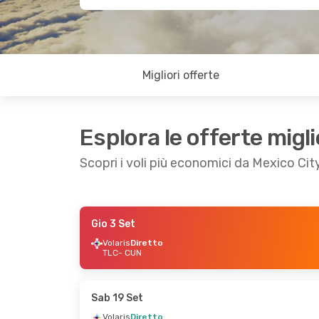
Migliori offerte
Esplora le offerte migli
Scopri i voli più economici da Mexico Cit
Gio 3 Set
Gio 10 Set
- Dom 13 Set
Ven 4 Set
- Dom 
Volaris
Diretto
TLC
- CUN
Volaris
Diretto
Volaris
Diretto
TLC
- CUN
TLC
- CUN
Volaris
Diretto
VivaAerobus
Dir
CUN
- TLC
CUN
- TLC
Sab 19 Set
Volaris
Diretto