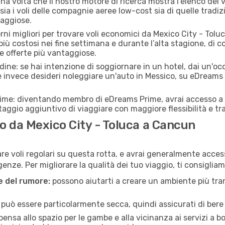
a volta che il nostro motore di ricerca mostra l'elenco dei vo
ia i voli delle compagnie aeree low-cost sia di quelle tradizion
taggiose.
iorni migliori per trovare voli economici da Mexico City - To
e più costosi nei fine settimana e durante l’alta stagione, d
re offerte più vantaggiose.
adine: se hai intenzione di soggiornare in un hotel, dai un'o
e invece desideri noleggiare un'auto in Messico, su eDreams
rime: diventando membro di eDreams Prime, avrai accesso a f
taggio aggiuntivo di viaggiare con maggiore flessibilità e tra
 da Mexico City - Toluca a Cancun
e voli regolari su questa rotta, e avrai generalmente accesso
nze. Per migliorare la qualità dei tuo viaggio, ti consigliam
ne del rumore:
possono aiutarti a creare un ambiente più tran
a può essere particolarmente secca, quindi assicurati di bere 
pensa allo spazio per le gambe e alla vicinanza ai servizi a 