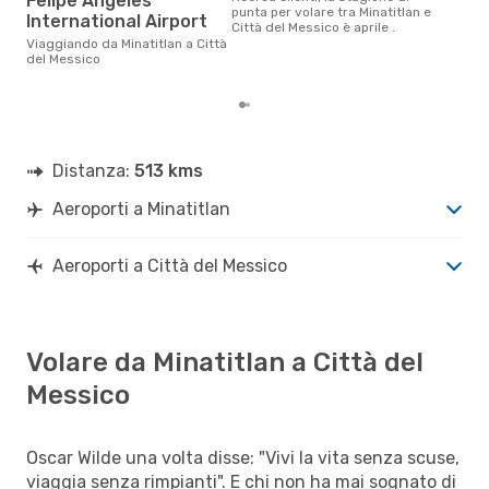
Felipe Angeles
Secondo i nostri dati reali
punta per volare tra Minatitlan e
International Airport
dic
Città del Messico è aprile .
gett
Viaggiando da Minatitlan a Città
per 
del Messico
da M
Distanza:
513 kms
Aeroporti a Minatitlan
Aeroporti a Città del Messico
Volare da Minatitlan a Città del
Messico
Oscar Wilde una volta disse: "Vivi la vita senza scuse,
viaggia senza rimpianti". E chi non ha mai sognato di