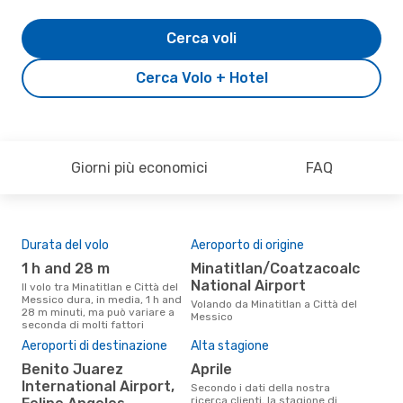
Cerca voli
Cerca Volo + Hotel
Giorni più economici
FAQ
Durata del volo
Aeroporto di origine
Com
ope
1 h and 28 m
Minatitlan/Coatzacoalcos
A
National Airport
Il volo tra Minatitlan e Città del
Messico dura, in media, 1 h and
Le compagnie aeree che volano
Volando da Minatitlan a Città del
28 m minuti, ma può variare a
tra 
Messico
seconda di molti fattori
Aeroporti di destinazione
Alta stagione
Il 
pre
Benito Juarez
aprile
International Airport,
Secondo i dati della nostra
f
ricerca clienti, la stagione di