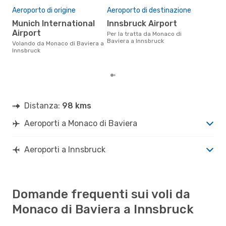
Pre
Aeroporto di origine
Aeroporto di destinazione
95
Munich International
Innsbruck Airport
Il prezzo medio di un volo
Airport
Per la tratta da Monaco di
Mona
Baviera a Innsbruck
con
Volando da Monaco di Baviera a
in b
Innsbruck
ulti
Distanza:
98 kms
Aeroporti a Monaco di Baviera
Aeroporti a Innsbruck
Domande frequenti sui voli da
Monaco di Baviera a Innsbruck