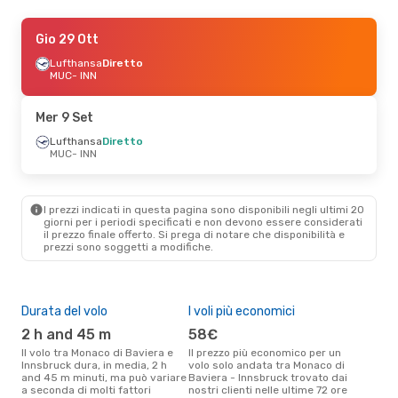
Sab 19 Set
Gio 29 Ott
- Sab 26 Set
Lufthansa
Lufthansa
Diretto
Diretto
MUC
MUC
- INN
- INN
Lufthansa
Diretto
INN
- MUC
Mer 9 Set
Lufthansa
Diretto
MUC
- INN
I prezzi indicati in questa pagina sono disponibili negli ultimi 20
giorni per i periodi specificati e non devono essere considerati
il ​​prezzo finale offerto. Si prega di notare che disponibilità e
prezzi sono soggetti a modifiche.
Durata del volo
I voli più economici
Alt
2 h and 45 m
58€
ap
Il volo tra Monaco di Baviera e
Il prezzo più economico per un
Secondo i dati della nostra
Innsbruck dura, in media, 2 h
volo solo andata tra Monaco di
rice
and 45 m minuti, ma può variare
Baviera - Innsbruck trovato dai
punt
a seconda di molti fattori
nostri clienti nelle ultime 72 ore
Bavi