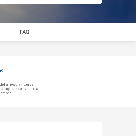
FAQ
ne
a stagione per volare a
vembre.