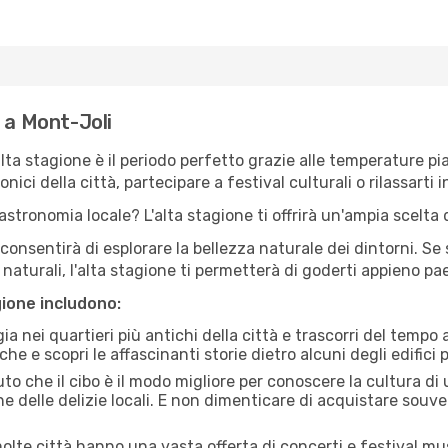
 a Mont-Joli
'alta stagione è il periodo perfetto grazie alle temperature p
ici della città, partecipare a festival culturali o rilassarti i
stronomia locale? L'alta stagione ti offrirà un'ampia scelta di
i consentirà di esplorare la bellezza naturale dei dintorni. Se
e naturali, l'alta stagione ti permetterà di goderti appieno p
gione includono:
a nei quartieri più antichi della città e trascorri del tempo
he e scopri le affascinanti storie dietro alcuni degli edifici pi
uto che il cibo è il modo migliore per conoscere la cultura di
e delle delizie locali. E non dimenticare di acquistare souve
lte città hanno una vasta offerta di concerti e festival musi