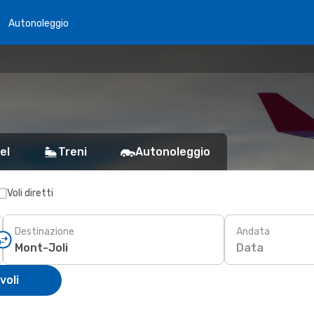
Autonoleggio
el
Treni
Autonoleggio
Voli diretti
Destinazione
Andata
Data
voli