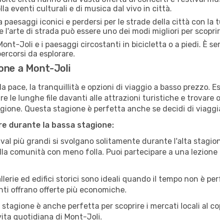
la eventi culturali e di musica dal vivo in città.
paesaggi iconici e perdersi per le strade della città con la
e l'arte di strada può essere uno dei modi migliori per scopri
ont-Joli e i paesaggi circostanti in bicicletta o a piedi. È 
 percorsi da esplorare.
one a Mont-Joli
a pace, la tranquillità e opzioni di viaggio a basso prezzo. 
 le lunghe file davanti alle attrazioni turistiche e trovare o
agione. Questa stagione è perfetta anche se decidi di viaggi
are durante la bassa stagione:
val più grandi si svolgano solitamente durante l'alta stagio
sulla comunità con meno folla. Puoi partecipare a una lezione 
lerie ed edifici storici sono ideali quando il tempo non è p
ti offrano offerte più economiche.
 stagione è anche perfetta per scoprire i mercati locali al c
 vita quotidiana di Mont-Joli.