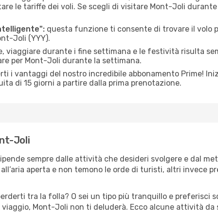
le tariffe dei voli. Se scegli di visitare Mont-Joli durante
ntelligente":
questa funzione ti consente di trovare il volo
ont-Joli (YYY).
 viaggiare durante i fine settimana e le festività risulta se
are per Mont-Joli durante la settimana.
ti i vantaggi del nostro incredibile abbonamento Prime! Inizi
ita di 15 giorni a partire dalla prima prenotazione.
nt-Joli
dipende sempre dalle attività che desideri svolgere e dal me
ll’aria aperta e non temono le orde di turisti, altri invece p
erderti tra la folla? O sei un tipo più tranquillo e preferisci
 viaggio, Mont-Joli non ti deluderà. Ecco alcune attività da 