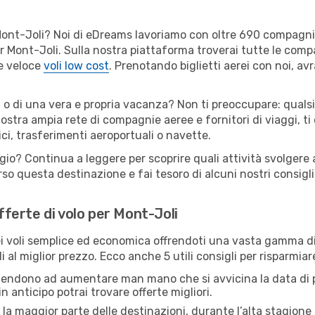
er Mont-Joli? Noi di eDreams lavoriamo con oltre 690 compagn
 per Mont-Joli. Sulla nostra piattaforma troverai tutte le co
 e veloce
voli low cost
. Prenotando biglietti aerei con noi, avr
 o di una vera e propria vacanza? Non ti preoccupare: qualsi
nostra ampia rete di compagnie aeree e fornitori di viaggi, ti
ci, trasferimenti aeroportuali o navette.
gio? Continua a leggere per scoprire quali attività svolgere 
o questa destinazione e fai tesoro di alcuni nostri consigli 
offerte di volo per Mont-Joli
 voli semplice ed economica offrendoti una vasta gamma di 
 al miglior prezzo. Ecco anche 5 utili consigli per risparmia
 tendono ad aumentare man mano che si avvicina la data di p
in anticipo potrai trovare offerte migliori.
 la maggior parte delle destinazioni, durante l’alta stagione o 