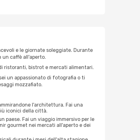
iacevoli e le giornate soleggiate. Durante
n un caffè all'aperto.
 ristoranti, bistrot e mercati alimentari.
 sei un appassionato di fotografia o ti
aesaggi mozzafiato.
 ammirandone l'architettura. Fai una
ù iconici della città.
 un paese. Fai un viaggio immersivo per le
nir gourmet nei mercati all'aperto e dei
cali durante i mesi dell'alta stagione.