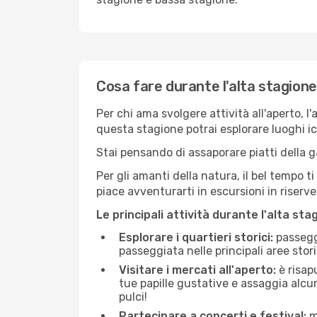
Cosa fare durante l'alta stagione
Per chi ama svolgere attività all'aperto, l
questa stagione potrai esplorare luoghi icon
Stai pensando di assaporare piatti della ga
Per gli amanti della natura, il bel tempo t
piace avventurarti in escursioni in riserv
Le principali attività durante l'alta sta
Esplorare i quartieri storici:
passeggi
passeggiata nelle principali aree storic
Visitare i mercati all'aperto:
è risap
tue papille gustative e assaggia alcun
pulci!
Partecipare a concerti e festival:
mo