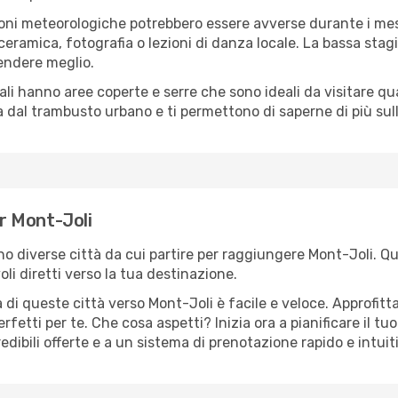
oni meteorologiche potrebbero essere avverse durante i mes
ramica, fotografia o lezioni di danza locale. La bassa stagi
rendere meglio.
cali hanno aree coperte e serre che sono ideali da visitare 
dal trambusto urbano e ti permettono di saperne di più sulla
er Mont-Joli
ono diverse città da cui partire per raggiungere Mont-Joli. Qu
i diretti verso la tua destinazione.
di queste città verso Mont-Joli è facile e veloce. Approfitt
a perfetti per te. Che cosa aspetti? Inizia ora a pianificare il 
edibili offerte e a un sistema di prenotazione rapido e intuit