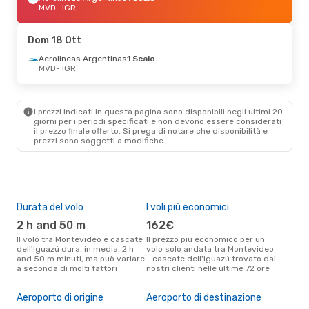
MVD
- IGR
Dom 18 Ott
Aerolineas Argentinas
1 Scalo
MVD
- IGR
I prezzi indicati in questa pagina sono disponibili negli ultimi 20
giorni per i periodi specificati e non devono essere considerati
il ​​prezzo finale offerto. Si prega di notare che disponibilità e
prezzi sono soggetti a modifiche.
Durata del volo
I voli più economici
Alt
2 h and 50 m
162€
ap
Il volo tra Montevideo e cascate
Il prezzo più economico per un
Secondo i dati della nostra
dell'Iguazú dura, in media, 2 h
volo solo andata tra Montevideo
rice
and 50 m minuti, ma può variare
- cascate dell'Iguazú trovato dai
punt
a seconda di molti fattori
nostri clienti nelle ultime 72 ore
e ca
Il 
Aeroporto di origine
Aeroporto di destinazione
pre