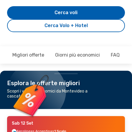
Cerca voli
Cerca Volo + Hotel
Migliori offerte
Giorni più economici
FAQ
Esplora le offerte migliori
Scopri i voli più economici da Montevideo a
cascate dell'Iguazú
Sab 12 Set
Aerolineas Argentinas
1 Scalo