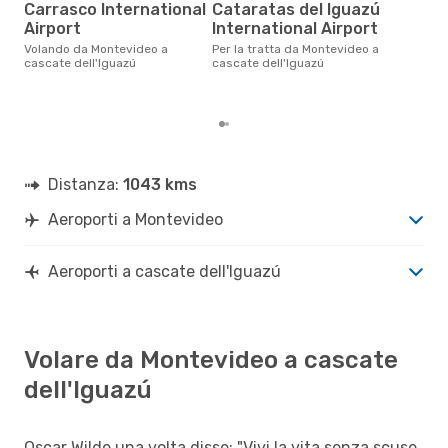
Carrasco International
Cataratas del Iguazú
d
Airport
International Airport
Secondo i nostri dati reali
set
Volando da Montevideo a
Per la tratta da Montevideo a
gett
cascate dell'Iguazú
cascate dell'Iguazú
per 
par
Distanza:
1043 kms
Aeroporti a Montevideo
Aeroporti a cascate dell'Iguazú
Volare da Montevideo a cascate
dell'Iguazú
Oscar Wilde una volta disse: "Vivi la vita senza scuse,