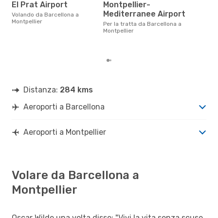
El Prat Airport
Montpellier-
a
Mediterranee Airport
Volando da Barcellona a
Secondo i nostri dati reali
Montpellier
otto
Per la tratta da Barcellona a
gett
Montpellier
per 
Bar
Distanza:
284 kms
Aeroporti a Barcellona
Aeroporti a Montpellier
Volare da Barcellona a
Montpellier
Oscar Wilde una volta disse: "Vivi la vita senza scuse,