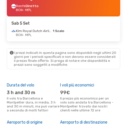
Renfe
Diretto
BCN
- MPL
Sab 5 Set
Klm Royal Dutch Airlines
1 Scalo
BCN
- MPL
I prezzi indicati in questa pagina sono disponibili negli ultimi 20
giorni per i periodi specificati e non devono essere considerati
il ​​prezzo finale offerto. Si prega di notare che disponibilità e
prezzi sono soggetti a modifiche.
Durata del volo
I voli più economici
Alt
3 h and 30 m
99€
ap
Il volo tra Barcellona e
Il prezzo più economico per un
Secondo i dati della nostra
Montpellier dura, in media, 3 h
volo solo andata tra Barcellona -
rice
and 30 m minuti, ma può variare
Montpellier trovato dai nostri
punt
a seconda di molti fattori
clienti nelle ultime 72 ore
Mont
Il 
Aeroporto di origine
Aeroporto di destinazione
pre