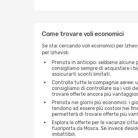
Come trovare voli economici
Se stai cercando voli economici per Izhevs
per Izhevsk:
Prenota in anticipo: sebbene alcune p
consigliamo sempre di acquistare i big
assicurarti sconti limitati.
Controlla tutte le compagnie aeree: un
consigliamo di controllare sia i voli de
trovare offerte ancora più vantaggios
Prenota nei giorni più economici: i gi
tendono ad essere più costosi nei fin
permetterà di trovare offerte più van
Esplora le offerte per le vacanze citt
fuoriporta da Mosca. Se invece deside
imbattibili.