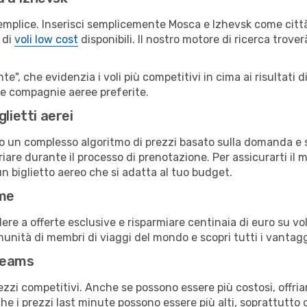
emplice. Inserisci semplicemente Mosca e Izhevsk come città 
 di
voli low cost
disponibili. Il nostro motore di ricerca troverà
e", che evidenzia i voli più competitivi in cima ai risultati di
tue compagnie aeree preferite.
lietti aerei
ndo un complesso algoritmo di prezzi basato sulla domanda e su
are durante il processo di prenotazione. Per assicurarti il mi
n biglietto aereo che si adatta al tuo budget.
ime
a offerte esclusive e risparmiare centinaia di euro su voli
omunità di membri di viaggi del mondo e scopri tutti i vantag
reams
ezzi competitivi. Anche se possono essere più costosi, offr
che i prezzi last minute possono essere più alti, soprattutto 