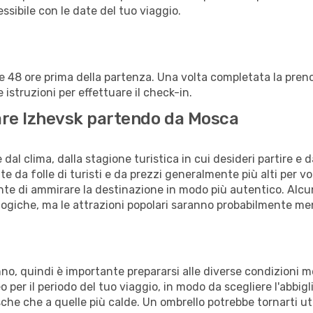
lessibile con le date del tuo viaggio.
alle 48 ore prima della partenza. Una volta completata la pr
istruzioni per effettuare il check-in.
itare Izhevsk partendo da Mosca
al clima, dalla stagione turistica in cui desideri partire e 
e da folle di turisti e da prezzi generalmente più alti per voli
sente di ammirare la destinazione in modo più autentico. Alcu
logiche, ma le attrazioni popolari saranno probabilmente me
anno, quindi è importante prepararsi alle diverse condizioni 
teo per il periodo del tuo viaggio, in modo da scegliere l'abbi
sche che a quelle più calde. Un ombrello potrebbe tornarti uti