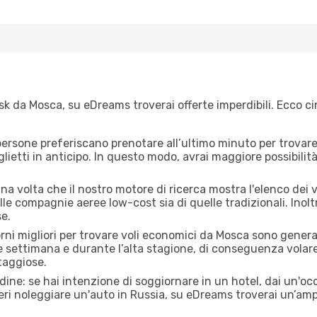
k da Mosca, su eDreams troverai offerte imperdibili. Ecco ci
ersone preferiscano prenotare all’ultimo minuto per trovare 
lietti in anticipo. In questo modo, avrai maggiore possibilit
a volta che il nostro motore di ricerca mostra l'elenco dei vo
lle compagnie aeree low-cost sia di quelle tradizionali. Inoltre
e.
orni migliori per trovare voli economici da Mosca sono general
e settimana e durante l’alta stagione, di conseguenza volar
taggiose.
adine: se hai intenzione di soggiornare in un hotel, dai un'o
ri noleggiare un'auto in Russia, su eDreams troverai un’ampi