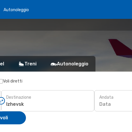
Autonoleggio
el
Treni
Autonoleggio
Voli diretti
Destinazione
Andata
Data
voli