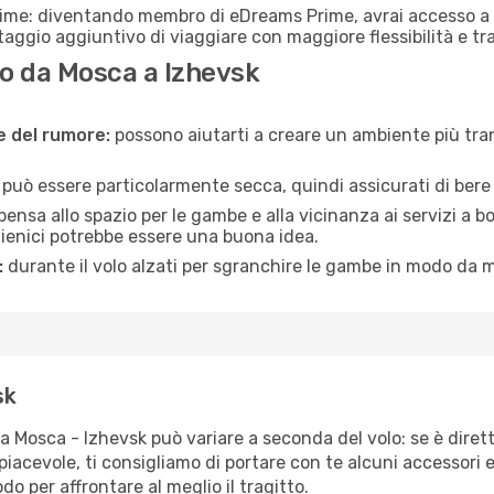
rime: diventando membro di eDreams Prime, avrai accesso a f
taggio aggiuntivo di viaggiare con maggiore flessibilità e tra
o da Mosca a Izhevsk
ne del rumore:
possono aiutarti a creare un ambiente più tran
a può essere particolarmente secca, quindi assicurati di bere 
pensa allo spazio per le gambe e alla vicinanza ai servizi a 
igienici potrebbe essere una buona idea.
:
durante il volo alzati per sgranchire le gambe in modo da m
sk
ta Mosca - Izhevsk può variare a seconda del volo: se è diret
iacevole, ti consigliamo di portare con te alcuni accessori e
o per affrontare al meglio il tragitto.