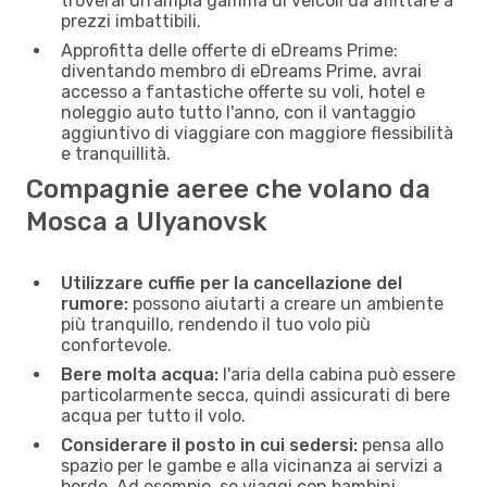
troverai un’ampia gamma di veicoli da affittare a
prezzi imbattibili.
Approfitta delle offerte di eDreams Prime:
diventando membro di eDreams Prime, avrai
accesso a fantastiche offerte su voli, hotel e
noleggio auto tutto l'anno, con il vantaggio
aggiuntivo di viaggiare con maggiore flessibilità
e tranquillità.
Compagnie aeree che volano da
Mosca a Ulyanovsk
Utilizzare cuffie per la cancellazione del
rumore:
possono aiutarti a creare un ambiente
più tranquillo, rendendo il tuo volo più
confortevole.
Bere molta acqua:
l'aria della cabina può essere
particolarmente secca, quindi assicurati di bere
acqua per tutto il volo.
Considerare il posto in cui sedersi:
pensa allo
spazio per le gambe e alla vicinanza ai servizi a
bordo. Ad esempio, se viaggi con bambini,