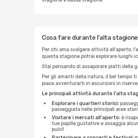
Cosa fare durante l'alta stagion
Per chi ama svolgere attività all'aperto, l
questa stagione potrai esplorare luoghi icon
Stai pensando di assaporare piatti della ga
Per gli amanti della natura, il bel tempo t
piace avventurarti in escursioni in riserv
Le principali attività durante l'alta sta
Esplorare i quartieri storici:
passeggi
passeggiata nelle principali aree storic
Visitare i mercati all'aperto:
è risap
tue papille gustative e assaggia alcun
pulci!
Partecipare a concerti e festival:
mo