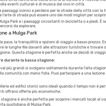
lla eventi culturali e di musica dal vivo in città.
paesaggi iconici e perdersi per le strade della città con la
e l'arte di strada può essere uno dei modi migliori per scopri
ulga Park e i paesaggi circostanti in bicicletta o a piedi. È
 percorsi da esplorare.
ione a Mulga Park
a pace, la tranquillità e opzioni di viaggio a basso prezzo. 
 le lunghe file davanti alle attrazioni turistiche e trovare o
agione. Questa stagione è perfetta anche se decidi di viaggi
are durante la bassa stagione:
val più grandi si svolgano solitamente durante l'alta stagio
sulla comunità con meno folla. Puoi partecipare a una lezione 
lerie ed edifici storici sono ideali quando il tempo non è p
ti offrano offerte più economiche.
 stagione è anche perfetta per scoprire i mercati locali al c
 vita quotidiana di Mulga Park.