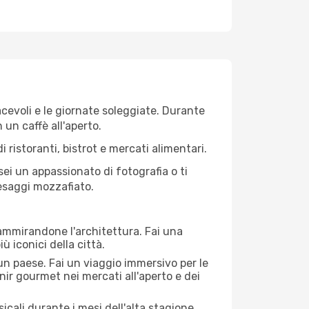
iacevoli e le giornate soleggiate. Durante
n un caffè all'aperto.
 ristoranti, bistrot e mercati alimentari.
 sei un appassionato di fotografia o ti
aesaggi mozzafiato.
 ammirandone l'architettura. Fai una
ù iconici della città.
 un paese. Fai un viaggio immersivo per le
nir gourmet nei mercati all'aperto e dei
cali durante i mesi dell'alta stagione.