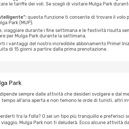
le tariffe dei voli. Se scegli di visitare Mulga Park durant
ntelligente":
questa funzione ti consente di trovare il volo
ulga Park (MUP).
 viaggiare durante i fine settimana e le festività risulta se
are per Mulga Park durante la settimana.
ti i vantaggi del nostro incredibile abbonamento Prime! Inizi
ita di 15 giorni a partire dalla prima prenotazione.
ulga Park
 dipende sempre dalle attività che desideri svolgere e dal m
tempo all’aria aperta e non temono le orde di turisti, altri 
erderti tra la folla? O sei un tipo più tranquillo e preferisci
 viaggio, Mulga Park non ti deluderà. Ecco alcune attività d