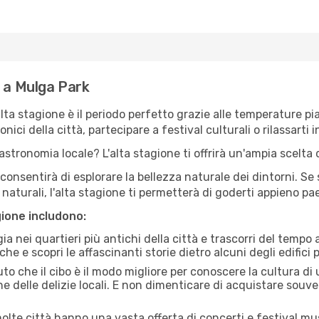
e a Mulga Park
'alta stagione è il periodo perfetto grazie alle temperature p
ici della città, partecipare a festival culturali o rilassarti i
stronomia locale? L'alta stagione ti offrirà un'ampia scelta di
i consentirà di esplorare la bellezza naturale dei dintorni. Se
e naturali, l'alta stagione ti permetterà di goderti appieno p
gione includono:
a nei quartieri più antichi della città e trascorri del tempo
he e scopri le affascinanti storie dietro alcuni degli edifici pi
uto che il cibo è il modo migliore per conoscere la cultura di
e delle delizie locali. E non dimenticare di acquistare souve
lte città hanno una vasta offerta di concerti e festival musi