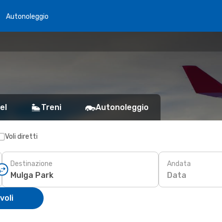
Autonoleggio
el
Treni
Autonoleggio
Voli diretti
Destinazione
Andata
Data
voli