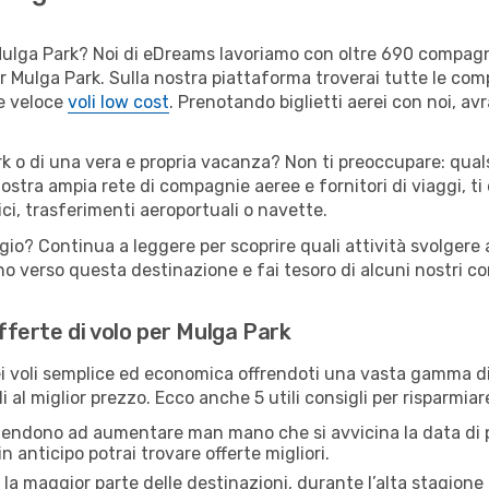
er Mulga Park? Noi di eDreams lavoriamo con oltre 690 compa
 per Mulga Park. Sulla nostra piattaforma troverai tutte le c
 e veloce
voli low cost
. Prenotando biglietti aerei con noi, avr
rk o di una vera e propria vacanza? Non ti preoccupare: quals
nostra ampia rete di compagnie aeree e fornitori di viaggi, ti
ci, trasferimenti aeroportuali o navette.
ggio? Continua a leggere per scoprire quali attività svolgere 
o verso questa destinazione e fai tesoro di alcuni nostri con
offerte di volo per Mulga Park
 voli semplice ed economica offrendoti una vasta gamma di 
i al miglior prezzo. Ecco anche 5 utili consigli per risparmia
 tendono ad aumentare man mano che si avvicina la data di p
in anticipo potrai trovare offerte migliori.
 la maggior parte delle destinazioni, durante l’alta stagione o 