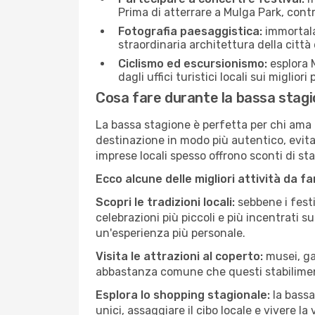
Prima di atterrare a Mulga Park, contro
Fotografia paesaggistica:
immortala 
straordinaria architettura della città 
Ciclismo ed escursionismo:
esplora M
dagli uffici turistici locali sui migliori
Cosa fare durante la bassa stag
La bassa stagione è perfetta per chi ama l
destinazione in modo più autentico, evitare
imprese locali spesso offrono sconti di st
Ecco alcune delle migliori attività da f
Scopri le tradizioni locali:
sebbene i festi
celebrazioni più piccoli e più incentrati 
un'esperienza più personale.
Visita le attrazioni al coperto:
musei, gal
abbastanza comune che questi stabilimen
Esplora lo shopping stagionale:
la bassa
unici, assaggiare il cibo locale e vivere la