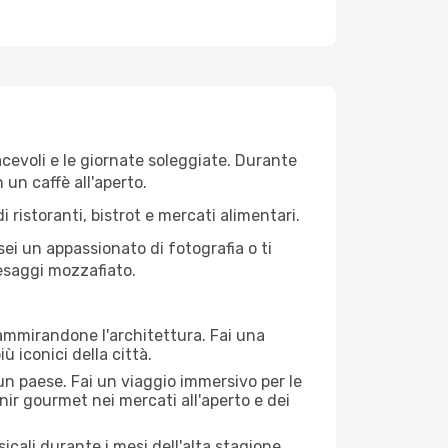
iacevoli e le giornate soleggiate. Durante
n un caffè all'aperto.
 ristoranti, bistrot e mercati alimentari.
 sei un appassionato di fotografia o ti
aesaggi mozzafiato.
 ammirandone l'architettura. Fai una
ù iconici della città.
 un paese. Fai un viaggio immersivo per le
nir gourmet nei mercati all'aperto e dei
cali durante i mesi dell'alta stagione.