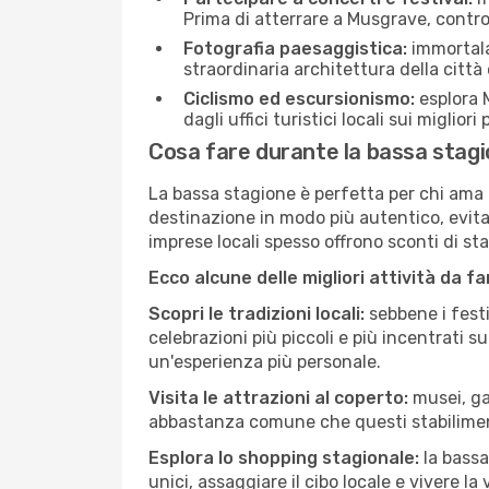
Prima di atterrare a Musgrave, controll
Fotografia paesaggistica:
immortala 
straordinaria architettura della città 
Ciclismo ed escursionismo:
esplora M
dagli uffici turistici locali sui migliori
Cosa fare durante la bassa stag
La bassa stagione è perfetta per chi ama l
destinazione in modo più autentico, evitare
imprese locali spesso offrono sconti di st
Ecco alcune delle migliori attività da f
Scopri le tradizioni locali:
sebbene i festi
celebrazioni più piccoli e più incentrati 
un'esperienza più personale.
Visita le attrazioni al coperto:
musei, gal
abbastanza comune che questi stabilimen
Esplora lo shopping stagionale:
la bassa
unici, assaggiare il cibo locale e vivere l