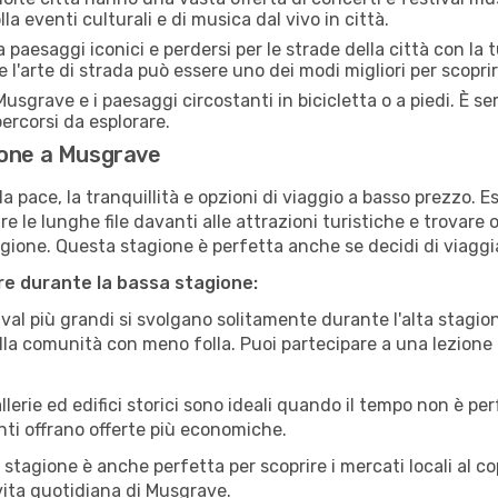
a eventi culturali e di musica dal vivo in città.
paesaggi iconici e perdersi per le strade della città con la
e l'arte di strada può essere uno dei modi migliori per scopri
usgrave e i paesaggi circostanti in bicicletta o a piedi. È 
 percorsi da esplorare.
ione a Musgrave
a pace, la tranquillità e opzioni di viaggio a basso prezzo. 
 le lunghe file davanti alle attrazioni turistiche e trovare o
agione. Questa stagione è perfetta anche se decidi di viaggi
are durante la bassa stagione:
val più grandi si svolgano solitamente durante l'alta stagio
sulla comunità con meno folla. Puoi partecipare a una lezione 
lerie ed edifici storici sono ideali quando il tempo non è p
ti offrano offerte più economiche.
 stagione è anche perfetta per scoprire i mercati locali al c
a vita quotidiana di Musgrave.