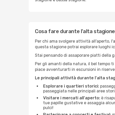
Cosa fare durante l'alta stagion
Per chi ama svolgere attività all'aperto, l
questa stagione potrai esplorare luoghi icon
Stai pensando di assaporare piatti della ga
Per gli amanti della natura, il bel tempo t
piace avventurarti in escursioni in riserv
Le principali attività durante l'alta sta
Esplorare i quartieri storici:
passeggi
passeggiata nelle principali aree storic
Visitare i mercati all'aperto:
è risap
tue papille gustative e assaggia alcun
pulci!
Partecipare a concerti e festival:
mo