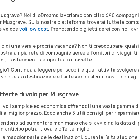
er Musgrave? Noi di eDreams lavoriamo con oltre 690 compagn
 per Musgrave. Sulla nostra piattaforma troverai tutte le com
 e veloce
voli low cost
. Prenotando biglietti aerei con noi, avr
 o di una vera e propria vacanza? Non ti preoccupare: qualsi
nostra ampia rete di compagnie aeree e fornitori di viaggi, ti
ci, trasferimenti aeroportuali o navette.
ggio? Continua a leggere per scoprire quali attività svolgere 
o questa destinazione e fai tesoro di alcuni nostri consigli 
offerte di volo per Musgrave
 voli semplice ed economica offrendoti una vasta gamma di 
i al miglior prezzo. Ecco anche 5 utili consigli per risparmia
 tendono ad aumentare man mano che si avvicina la data di p
in anticipo potrai trovare offerte migliori.
 la maggior parte delle destinazioni, durante l’alta stagione o 