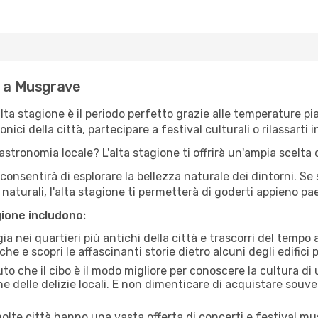
e a Musgrave
'alta stagione è il periodo perfetto grazie alle temperature p
ici della città, partecipare a festival culturali o rilassarti i
stronomia locale? L'alta stagione ti offrirà un'ampia scelta di
i consentirà di esplorare la bellezza naturale dei dintorni. Se
e naturali, l'alta stagione ti permetterà di goderti appieno p
gione includono:
a nei quartieri più antichi della città e trascorri del tempo
he e scopri le affascinanti storie dietro alcuni degli edifici pi
uto che il cibo è il modo migliore per conoscere la cultura di
e delle delizie locali. E non dimenticare di acquistare souve
lte città hanno una vasta offerta di concerti e festival musi