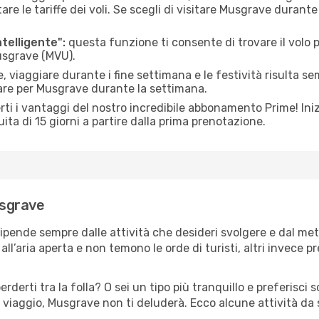
le tariffe dei voli. Se scegli di visitare Musgrave durante
ntelligente":
questa funzione ti consente di trovare il volo
Musgrave (MVU).
 viaggiare durante i fine settimana e le festività risulta se
iare per Musgrave durante la settimana.
ti i vantaggi del nostro incredibile abbonamento Prime! Inizi
ita di 15 giorni a partire dalla prima prenotazione.
usgrave
ipende sempre dalle attività che desideri svolgere e dal me
ll’aria aperta e non temono le orde di turisti, altri invece p
erderti tra la folla? O sei un tipo più tranquillo e preferisci
 viaggio, Musgrave non ti deluderà. Ecco alcune attività da