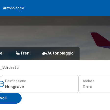
Autonoleggio
el
Treni
Autonoleggio
Voli diretti
Destinazione
Andata
Data
voli