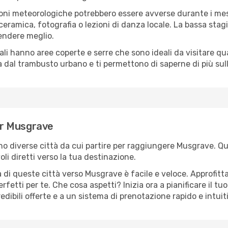
oni meteorologiche potrebbero essere avverse durante i mes
ramica, fotografia o lezioni di danza locale. La bassa stagi
rendere meglio.
cali hanno aree coperte e serre che sono ideali da visitare 
dal trambusto urbano e ti permettono di saperne di più sulla
per Musgrave
sono diverse città da cui partire per raggiungere Musgrave. Qu
i diretti verso la tua destinazione.
 di queste città verso Musgrave è facile e veloce. Approfitt
a perfetti per te. Che cosa aspetti? Inizia ora a pianificare il 
dibili offerte e a un sistema di prenotazione rapido e intuit