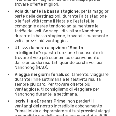
trovare offerte migliori.
Vola durante la bassa stagione:
per la maggior
parte delle destinazioni, durante l’alta stagione
o le festività (come il Natale o l'estate), le
compagnie aeree tendono ad aumentare le
tariffe dei voli. Se scegli di visitare Nanchong
durante la bassa stagione, troverai sicuramente
voli a prezzi più vantaggiosi.
Utilizza la nostra opzione "Scelta
intelligente":
questa funzione ti consente di
trovare il volo più economico e conveniente
dall'elenco dei risultati quando cerchi voli per
Nanchong (NAO).
Viaggia nei giorni feriali:
solitamente, viaggiare
durante i fine settimana e le festività risulta
sempre più caro. Per trovare offerte più
vantaggiose, ti consigliamo di viaggiare per
Nanchong durante la settimana.
Iscriviti a eDreams Prime:
non perderti i
vantaggi del nostro incredibile abbonamento
Prime! Inizia a risparmiare sui tuoi prossimi viaggi
e approfitta ora della nostra prova gratuita di 15