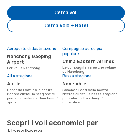
Cerca voli
Cerca Volo + Hotel
Aeroporto di destinazione
Compagnie aeree più
popolare
Nanchong Gaoping
China Eastern Airlines
Airport
Le compagnie aeree che volano
Per voli a Nanchong
su Nanchong
Alta stagione
Bassa stagione
aprile
novembre
Secondo i dati della nostra
Secondo i dati della nostra
ricerca clienti, la stagione di
ricerca clienti, la bassa stagione
punta per volare a Nanchong è
per volare a Nanchong è
aprile.
novembre.
Scopri i voli economici per
Nanchong