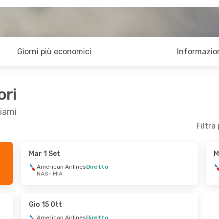
Giorni più economici
Informazion
ori
Miami
Filtra
Mar 1 Set
M
 20 Set
American Airlines
Diretto
NAS
- MIA
s
Diretto
s
Diretto
Gio 15 Ott
American Airlines
Diretto