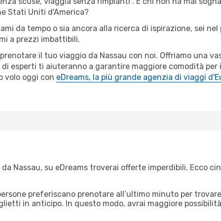
senza scuse, viaggia senza rimpianti". E chi non ha mai sognat
e Stati Uniti d'America?
iami da tempo o sia ancora alla ricerca di ispirazione, sei ne
mi a prezzi imbattibili.
r prenotare il tuo viaggio da Nassau con noi. Offriamo una v
 di esperti ti aiuteranno a garantire maggiore comodità per i
o volo oggi con
eDreams, la più grande agenzia di viaggi d'
da Nassau, su eDreams troverai offerte imperdibili. Ecco cin
ersone preferiscano prenotare all’ultimo minuto per trovare 
lietti in anticipo. In questo modo, avrai maggiore possibilit