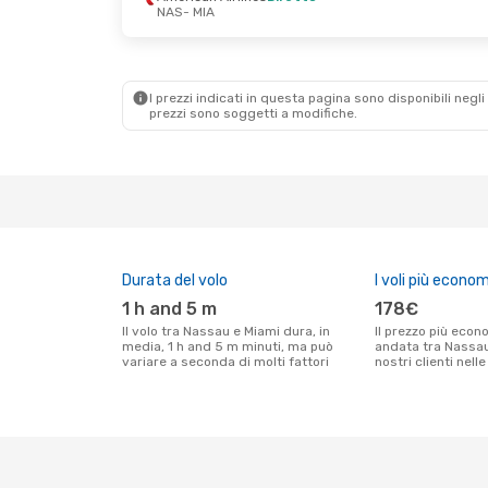
NAS
- MIA
I prezzi indicati in questa pagina sono disponibili negli 
prezzi sono soggetti a modifiche.
Durata del volo
I voli più econom
1 h and 5 m
178€
Il volo tra Nassau e Miami dura, in
Il prezzo più economico per un volo solo
media, 1 h and 5 m minuti, ma può
andata tra Nassau
variare a seconda di molti fattori
nostri clienti nell