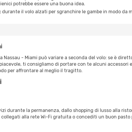
igienici potrebbe essere una buona idea.
:
durante il volo alzati per sgranchire le gambe in modo da m
i
ta Nassau - Miami può variare a seconda del volo: se è dirett
iacevole, ti consigliamo di portare con te alcuni accessori e
o per affrontare al meglio il tragitto.
i
izi durante la permanenza, dallo shopping di lusso alla risto
e collegati alla rete Wi-Fi gratuita o concediti un buon pasto 