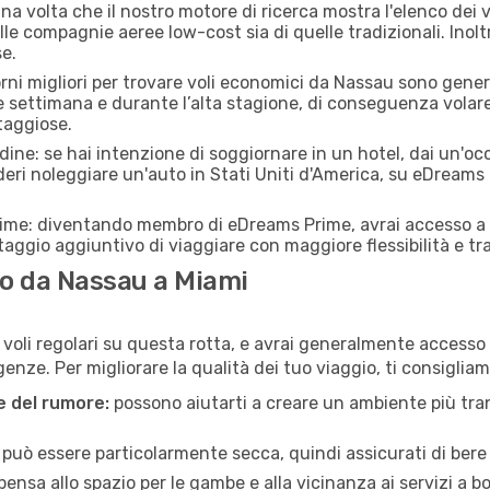
a volta che il nostro motore di ricerca mostra l'elenco dei vo
lle compagnie aeree low-cost sia di quelle tradizionali. Inoltre
e.
orni migliori per trovare voli economici da Nassau sono genera
e settimana e durante l’alta stagione, di conseguenza volar
taggiose.
adine: se hai intenzione di soggiornare in un hotel, dai un'o
eri noleggiare un'auto in Stati Uniti d'America, su eDreams
rime: diventando membro di eDreams Prime, avrai accesso a f
taggio aggiuntivo di viaggiare con maggiore flessibilità e tra
o da Nassau a Miami
voli regolari su questa rotta, e avrai generalmente accesso a 
nze. Per migliorare la qualità dei tuo viaggio, ti consigliam
ne del rumore:
possono aiutarti a creare un ambiente più tran
a può essere particolarmente secca, quindi assicurati di bere 
pensa allo spazio per le gambe e alla vicinanza ai servizi a 