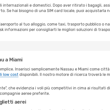
i internazionali e domestici. Dopo aver ritirato i bagagli, a
rto. Se hai bisogno di una SIM card locale, puoi acquistarla 
all'aeroporto al tuo alloggio, come taxi, trasporto pubblico o n
sk informazioni per consigliarti le migliori soluzioni di traspo
au a Miami
emplice. Inserisci semplicemente Nassau e Miami come città 
li low cost
disponibili. Il nostro motore di ricerca troverà le mi
e", che evidenzia i voli più competitivi in cima ai risultati di
e compagnie aeree preferite.
lietti aerei