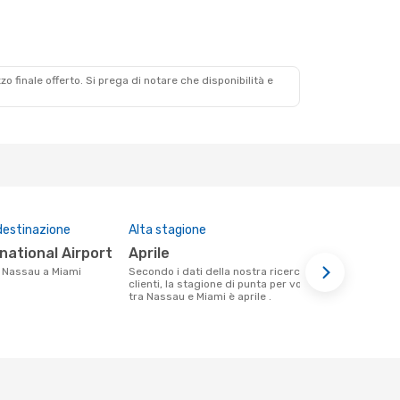
zzo finale offerto. Si prega di notare che disponibilità e
destinazione
Alta stagione
Compagnie 
questa tra
rnational Airport
aprile
Bahamasair, American
da Nassau a Miami
Secondo i dati della nostra ricerca
Airlines
clienti, la stagione di punta per volare
tra Nassau e Miami è aprile .
Le compagnie aeree che volano tra
Nassau e Mi