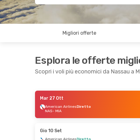
Migliori offerte
Esplora le offerte migli
Scopri i voli più economici da Nassau a 
Mar 27 Ott
Ven 11 Set
- Dom 13 Set
Ven 18 Set
- Dom
American Airlines
Diretto
NAS
- MIA
American Airlines
Diretto
American Airline
NAS
- MIA
NAS
- MIA
American Airlines
Diretto
American Airline
MIA
- NAS
MIA
- NAS
Gio 10 Set
American Airlines
Diretto