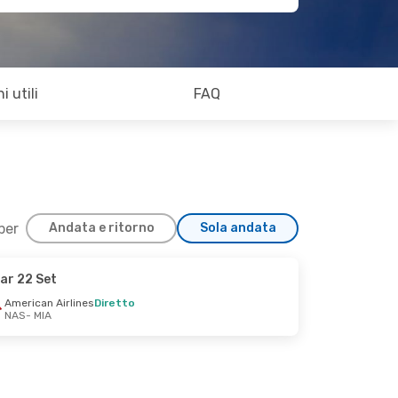
i utili
FAQ
 per
Andata e ritorno
Sola andata
ar 22 Set
American Airlines
Diretto
NAS
- MIA