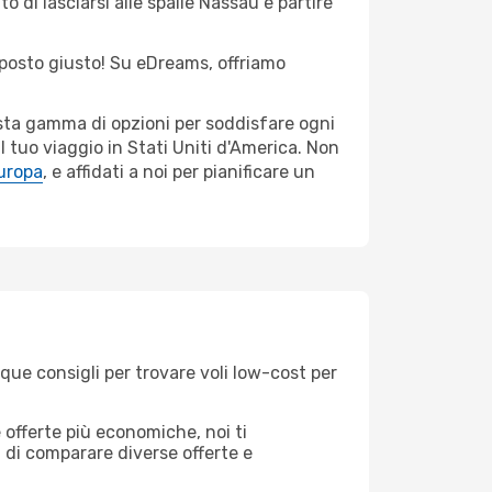
o di lasciarsi alle spalle Nassau e partire
l posto giusto! Su eDreams, offriamo
asta gamma di opzioni per soddisfare ogni
l tuo viaggio in Stati Uniti d'America. Non
Europa
, e affidati a noi per pianificare un
que consigli per trovare voli low-cost per
offerte più economiche, noi ti
à di comparare diverse offerte e