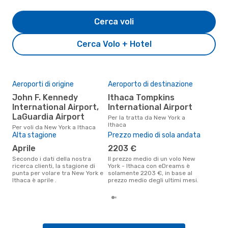
Cerca voli
Cerca Volo + Hotel
Aeroporti di origine
Aeroporto di destinazione
Il 
pre
John F. Kennedy
Ithaca Tompkins
s
International Airport,
International Airport
LaGuardia Airport
Secondo i nostri dati reali
Per la tratta da New York a
set
Ithaca
Per voli da New York a Ithaca
gett
Alta stagione
Prezzo medio di sola andata
per
aprile
2203 €
Secondo i dati della nostra
Il prezzo medio di un volo New
ricerca clienti, la stagione di
York - Ithaca con eDreams è
punta per volare tra New York e
solamente 2203 €, in base al
Ithaca è aprile .
prezzo medio degli ultimi mesi.