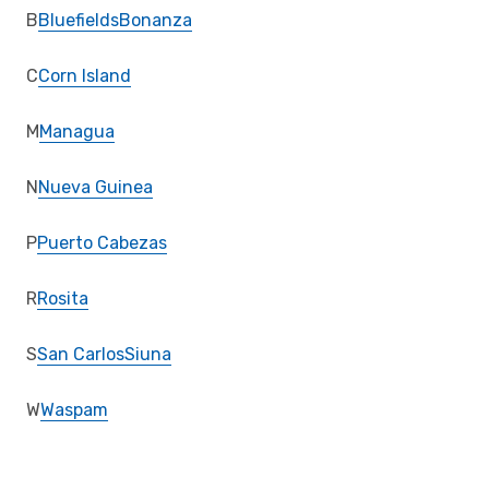
B
Bluefields
Bonanza
C
Corn Island
M
Managua
N
Nueva Guinea
P
Puerto Cabezas
R
Rosita
S
San Carlos
Siuna
W
Waspam