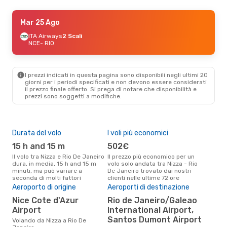
Gio 3 Set
Mar 25 Ago
- Dom 13 Set
Lufthansa
ITA Airways
2 Scali
2 Scali
NCE
NCE
- RIO
- RIO
Lufthansa
2 Scali
RIO
- NCE
I prezzi indicati in questa pagina sono disponibili negli ultimi 20
Sab 22 Ago
- Gio 3 Set
giorni per i periodi specificati e non devono essere considerati
il ​​prezzo finale offerto. Si prega di notare che disponibilità e
Air France
1 Scalo
prezzi sono soggetti a modifiche.
NCE
- RIO
Air France
1 Scalo
RIO
- NCE
Durata del volo
I voli più economici
Alt
Mar 29 Set
- Sab 3 Ott
15 h and 15 m
502€
ap
Austrian Airlines
2 Scali
Il volo tra Nizza e Rio De Janeiro
Il prezzo più economico per un
Secondo i dati della nostra
NCE
- RIO
dura, in media, 15 h and 15 m
volo solo andata tra Nizza - Rio
rice
Lufthansa
2 Scali
minuti, ma può variare a
De Janeiro trovato dai nostri
punt
RIO
- NCE
seconda di molti fattori
clienti nelle ultime 72 ore
De J
Il 
Aeroporto di origine
Aeroporti di destinazione
pre
Nice Cote d'Azur
Rio de Janeiro/Galeao
s
Airport
International Airport,
Secondo i nostri dati reali luglio
Santos Dumont Airport
Volando da Nizza a Rio De
è il