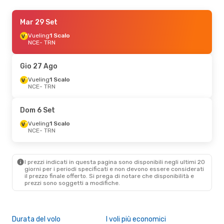
Sab 19 Set
Mar 29 Set
- Mer 30 Set
Vueling
Vueling
1 Scalo
1 Scalo
NCE
NCE
- TRN
- TRN
Vueling
1 Scalo
TRN
- NCE
Gio 27 Ago
Vueling
1 Scalo
NCE
- TRN
Dom 6 Set
Vueling
1 Scalo
NCE
- TRN
I prezzi indicati in questa pagina sono disponibili negli ultimi 20
giorni per i periodi specificati e non devono essere considerati
il ​​prezzo finale offerto. Si prega di notare che disponibilità e
prezzi sono soggetti a modifiche.
Durata del volo
I voli più economici
Alt