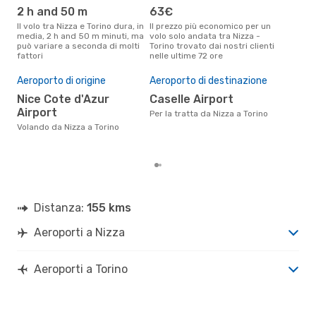
2 h and 50 m
63€
ap
Il volo tra Nizza e Torino dura, in
Il prezzo più economico per un
Secondo i dati della nostra
media, 2 h and 50 m minuti, ma
volo solo andata tra Nizza -
rice
può variare a seconda di molti
Torino trovato dai nostri clienti
punt
fattori
nelle ultime 72 ore
Tori
Il 
pre
Aeroporto di origine
Aeroporto di destinazione
s
Nice Cote d'Azur
Caselle Airport
Airport
Secondo i nostri dati reali
Per la tratta da Nizza a Torino
otto
Volando da Nizza a Torino
gett
per 
Distanza:
155 kms
Aeroporti a Nizza
Aeroporti a Torino