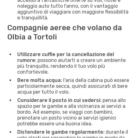
accesso a fantastiche offerte su voli, hotel e
noleggio auto tutto l'anno, con il vantaggio
aggiuntivo di viaggiare con maggiore flessibilità
e tranquillità.
Compagnie aeree che volano da
Olbia a Tortoli
Utilizzare cuffie per la cancellazione del
rumore:
possono aiutarti a creare un ambiente
più tranquillo, rendendo il tuo volo più
confortevole.
Bere molta acqua:
l'aria della cabina può essere
particolarmente secca, quindi assicurati di bere
acqua per tutto il volo.
Considerare il posto in cui sedersi:
pensa allo
spazio per le gambe e alla vicinanza ai servizi a
bordo. Ad esempio, se viaggi con bambini,
prenotare un posto vicino ai servizi igienici
potrebbe essere una buona idea.
Distendere le gambe regolarmente:
durante il
volo alzati per sgranchire le gambe in modo da