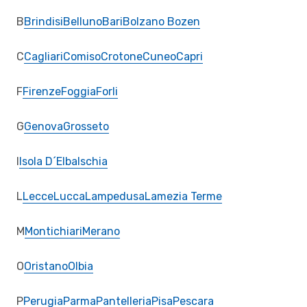
B
Brindisi
Belluno
Bari
Bolzano Bozen
C
Cagliari
Comiso
Crotone
Cuneo
Capri
F
Firenze
Foggia
Forli
G
Genova
Grosseto
I
Isola D´Elba
Ischia
L
Lecce
Lucca
Lampedusa
Lamezia Terme
M
Montichiari
Merano
O
Oristano
Olbia
P
Perugia
Parma
Pantelleria
Pisa
Pescara