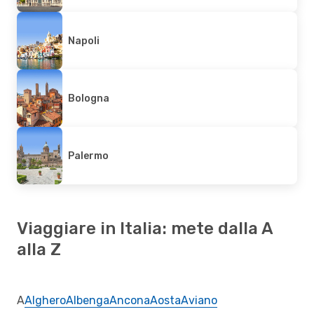
Napoli
Bologna
Palermo
Viaggiare in Italia: mete dalla A
alla Z
A
Alghero
Albenga
Ancona
Aosta
Aviano