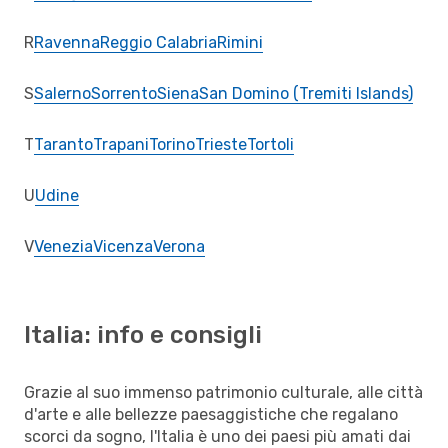
R
Ravenna
Reggio Calabria
Rimini
S
Salerno
Sorrento
Siena
San Domino (Tremiti Islands)
T
Taranto
Trapani
Torino
Trieste
Tortoli
U
Udine
V
Venezia
Vicenza
Verona
Italia: info e consigli
Grazie al suo immenso patrimonio culturale, alle città
d'arte e alle bellezze paesaggistiche che regalano
scorci da sogno, l'Italia è uno dei paesi più amati dai