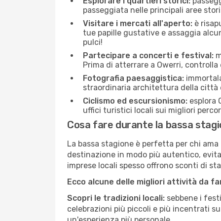
Esplorare i quartieri storici:
passeggi
passeggiata nelle principali aree storic
Visitare i mercati all'aperto:
è risap
tue papille gustative e assaggia alcun
pulci!
Partecipare a concerti e festival:
mo
Prima di atterrare a Owerri, controlla 
Fotografia paesaggistica:
immortala 
straordinaria architettura della città 
Ciclismo ed escursionismo:
esplora O
uffici turistici locali sui migliori perco
Cosa fare durante la bassa stagi
La bassa stagione è perfetta per chi ama l
destinazione in modo più autentico, evitare
imprese locali spesso offrono sconti di st
Ecco alcune delle migliori attività da f
Scopri le tradizioni locali:
sebbene i festi
celebrazioni più piccoli e più incentrati 
un'esperienza più personale.