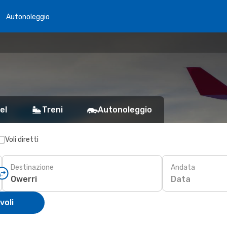
Autonoleggio
el
Treni
Autonoleggio
Voli diretti
Destinazione
Andata
Data
voli