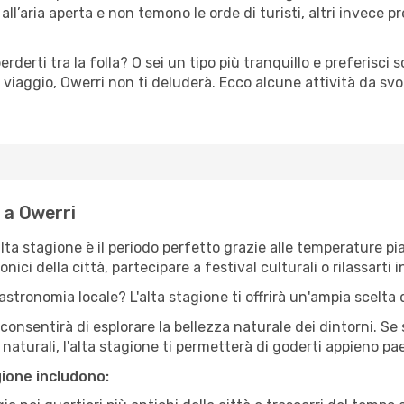
ll’aria aperta e non temono le orde di turisti, altri invece p
erderti tra la folla? O sei un tipo più tranquillo e preferisci
viaggio, Owerri non ti deluderà. Ecco alcune attività da svo
 a Owerri
'alta stagione è il periodo perfetto grazie alle temperature p
ici della città, partecipare a festival culturali o rilassarti i
stronomia locale? L'alta stagione ti offrirà un'ampia scelta di
i consentirà di esplorare la bellezza naturale dei dintorni. Se
e naturali, l'alta stagione ti permetterà di goderti appieno p
gione includono: