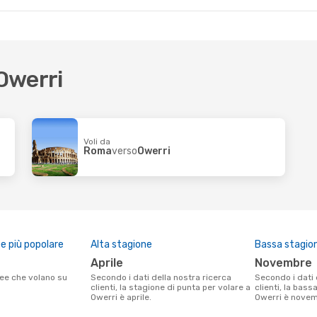
 Owerri
Voli da
Roma
verso
Owerri
 più popolare
Alta stagione
Bassa stagio
aprile
novembre
Secondo i dati della nostra ricerca
Secondo i dati della nostra ricerca
clienti, la stagione di punta per volare a
clienti, la bass
Owerri è aprile.
Owerri è novem