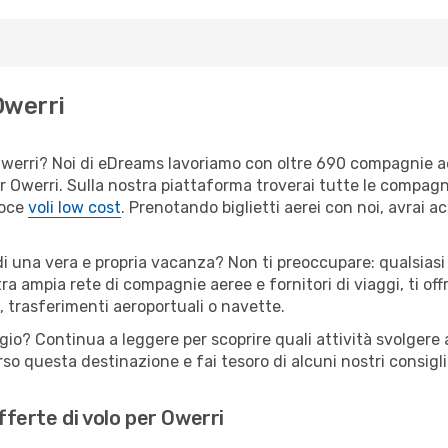
Owerri
er Owerri? Noi di eDreams lavoriamo con oltre 690 compagnie 
 per Owerri. Sulla nostra piattaforma troverai tutte le compag
loce
voli low cost
. Prenotando biglietti aerei con noi, avrai ac
di una vera e propria vacanza? Non ti preoccupare: qualsiasi
tra ampia rete di compagnie aeree e fornitori di viaggi, ti of
, trasferimenti aeroportuali o navette.
gio? Continua a leggere per scoprire quali attività svolgere a
o questa destinazione e fai tesoro di alcuni nostri consigli 
offerte di volo per Owerri