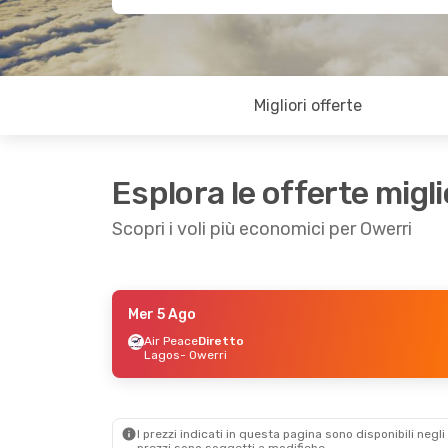
Migliori offerte
Esplora le offerte migli
Scopri i voli più economici per Owerri
Mer 5 Ago
Gio 6 Ago
- Ven 7 Ago
Air Peace
Diretto
Lagos
- Owerri
Air Peace
Diretto
Lagos
- Owerri
Air Peace
Diretto
Owerri
- Lagos
I prezzi indicati in questa pagina sono disponibili negli 