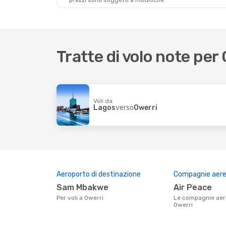
prezzi sono soggetti a modifiche.
Tratte di volo note per
Voli da
Lagos
verso
Owerri
Aeroporto di destinazione
Compagnie aeree
Sam Mbakwe
Air Peace
Per voli a Owerri
Le compagnie aeree che volano su
Owerri