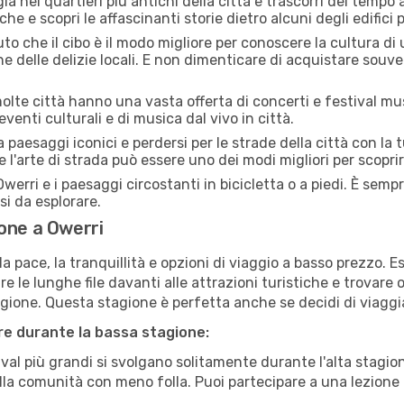
a nei quartieri più antichi della città e trascorri del tempo
he e scopri le affascinanti storie dietro alcuni degli edifici pi
uto che il cibo è il modo migliore per conoscere la cultura di
e delle delizie locali. E non dimenticare di acquistare souve
lte città hanno una vasta offerta di concerti e festival musi
eventi culturali e di musica dal vivo in città.
paesaggi iconici e perdersi per le strade della città con la
e l'arte di strada può essere uno dei modi migliori per scopri
werri e i paesaggi circostanti in bicicletta o a piedi. È sem
rsi da esplorare.
one a Owerri
a pace, la tranquillità e opzioni di viaggio a basso prezzo. 
 le lunghe file davanti alle attrazioni turistiche e trovare o
agione. Questa stagione è perfetta anche se decidi di viaggi
are durante la bassa stagione:
val più grandi si svolgano solitamente durante l'alta stagio
sulla comunità con meno folla. Puoi partecipare a una lezione 