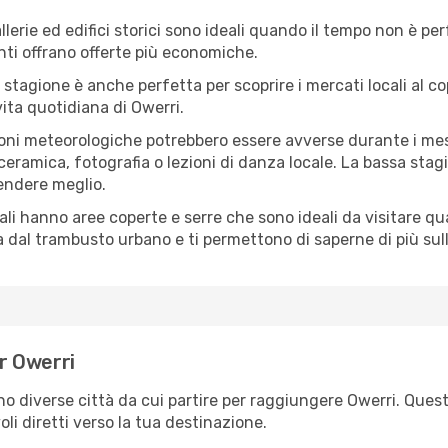
lerie ed edifici storici sono ideali quando il tempo non è p
ti offrano offerte più economiche.
 stagione è anche perfetta per scoprire i mercati locali al c
 vita quotidiana di Owerri.
oni meteorologiche potrebbero essere avverse durante i mes
ramica, fotografia o lezioni di danza locale. La bassa stagi
rendere meglio.
cali hanno aree coperte e serre che sono ideali da visitare 
dal trambusto urbano e ti permettono di saperne di più sulla
er Owerri
ono diverse città da cui partire per raggiungere Owerri. Quest
i diretti verso la tua destinazione.