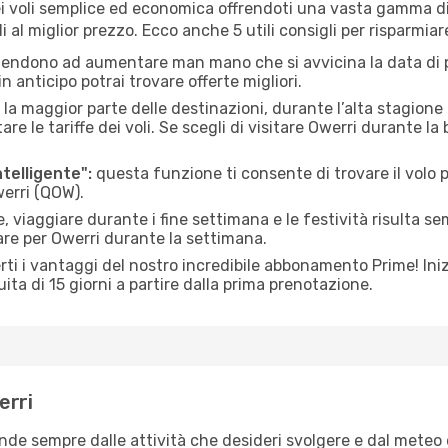
 voli semplice ed economica offrendoti una vasta gamma di 
 al miglior prezzo. Ecco anche 5 utili consigli per risparmiar
 tendono ad aumentare man mano che si avvicina la data di p
in anticipo potrai trovare offerte migliori.
 la maggior parte delle destinazioni, durante l’alta stagione o 
le tariffe dei voli. Se scegli di visitare Owerri durante la 
ntelligente":
questa funzione ti consente di trovare il volo
werri (QOW).
 viaggiare durante i fine settimana e le festività risulta se
are per Owerri durante la settimana.
ti i vantaggi del nostro incredibile abbonamento Prime! Inizi
ita di 15 giorni a partire dalla prima prenotazione.
erri
ende sempre dalle attività che desideri svolgere e dal meteo