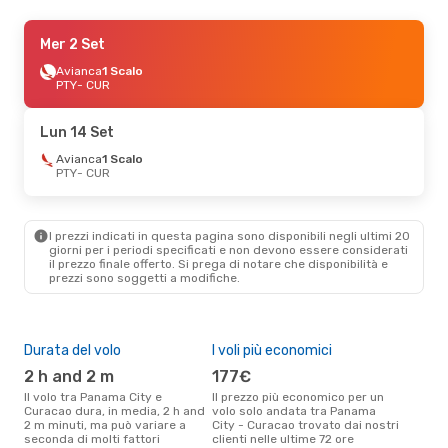
Gio 24 Set
Mer 2 Set
- Lun 28 Set
Copa Airlines
Avianca
1 Scalo
Diretto
PTY
PTY
- CUR
- CUR
Copa Airlines
Diretto
CUR
- PTY
Lun 14 Set
Gio 10 Set
Avianca
1 Scalo
- Dom 13 Set
PTY
- CUR
Avianca
1 Scalo
PTY
- CUR
Avianca
1 Scalo
CUR
- PTY
I prezzi indicati in questa pagina sono disponibili negli ultimi 20
giorni per i periodi specificati e non devono essere considerati
il ​​prezzo finale offerto. Si prega di notare che disponibilità e
prezzi sono soggetti a modifiche.
Durata del volo
I voli più economici
Alt
2 h and 2 m
177€
ap
Il volo tra Panama City e
Il prezzo più economico per un
Secondo i dati della nostra
Curacao dura, in media, 2 h and
volo solo andata tra Panama
rice
2 m minuti, ma può variare a
City - Curacao trovato dai nostri
pun
seconda di molti fattori
clienti nelle ultime 72 ore
City