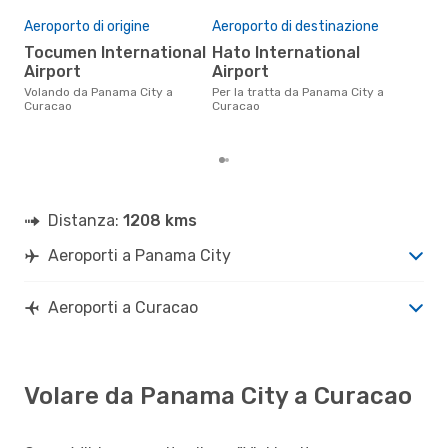
Pre
Aeroporto di origine
Aeroporto di destinazione
4
Tocumen International
Hato International
Il prezzo medio di un volo
Pan
Airport
Airport
eDr
Volando da Panama City a
Per la tratta da Panama City a
base
Curacao
Curacao
mes
Distanza:
1208 kms
Aeroporti a Panama City
Aeroporti a Curacao
Volare da Panama City a Curacao