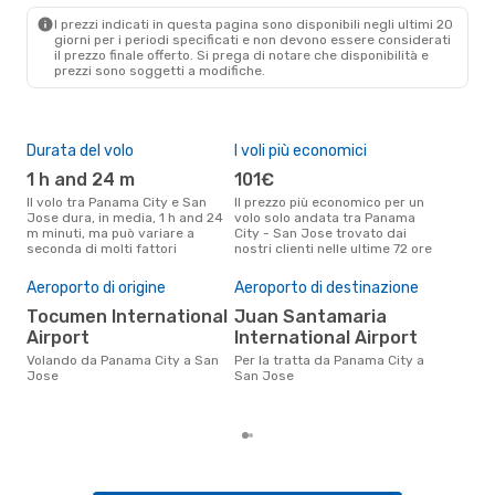
I prezzi indicati in questa pagina sono disponibili negli ultimi 20
giorni per i periodi specificati e non devono essere considerati
il ​​prezzo finale offerto. Si prega di notare che disponibilità e
prezzi sono soggetti a modifiche.
Durata del volo
I voli più economici
Alt
1 h and 24 m
101€
ap
Il volo tra Panama City e San
Il prezzo più economico per un
Secondo i dati della nostra
Jose dura, in media, 1 h and 24
volo solo andata tra Panama
rice
m minuti, ma può variare a
City - San Jose trovato dai
pun
seconda di molti fattori
nostri clienti nelle ultime 72 ore
City
Pre
Aeroporto di origine
Aeroporto di destinazione
16
Tocumen International
Juan Santamaria
Il prezzo medio di un volo
Pan
Airport
International Airport
eDr
Volando da Panama City a San
Per la tratta da Panama City a
base
Jose
San Jose
mes