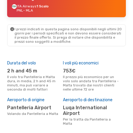
ITA Airways
1 Scalo
PNL
- MLA
I prezzi indicati in questa pagina sono disponibili negli ultimi 20
giorni per i periodi specificati e non devono essere considerati
il ​​prezzo finale offerto. Si prega di notare che disponibilità e
prezzi sono soggetti a modifiche.
Durata del volo
I voli più economici
Alt
2 h and 45 m
753€
ap
Il volo tra Pantelleria e Malta
Il prezzo più economico per un
Secondo i dati della nostra
dura, in media, 2 h and 45 m
volo solo andata tra Pantelleria -
rice
minuti, ma può variare a
Malta trovato dai nostri clienti
punt
seconda di molti fattori
nelle ultime 72 ore
Malt
Il 
pre
Aeroporto di origine
Aeroporto di destinazione
m
Pantelleria Airport
Luqa International
Airport
Secondo i nostri dati reali
Volando da Pantelleria a Malta
mag
Per la tratta da Pantelleria a
gett
Malta
per
Pant