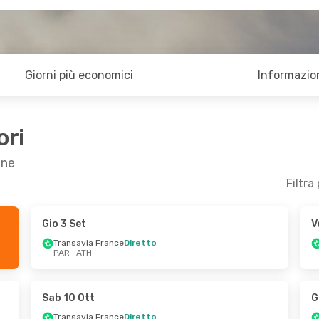
Giorni più economici
Informazion
ori
ene
Filtra
Gio 3 Set
V
 Mer 21 Ott
Gio 17 Set
- Gio 24 Set
Transavia France
Diretto
PAR
- ATH
rance
Diretto
Transavia France
Diretto
PAR
- ATH
rance
Diretto
Transavia France
Diretto
ATH
- PAR
Sab 10 Ott
G
Transavia France
Diretto