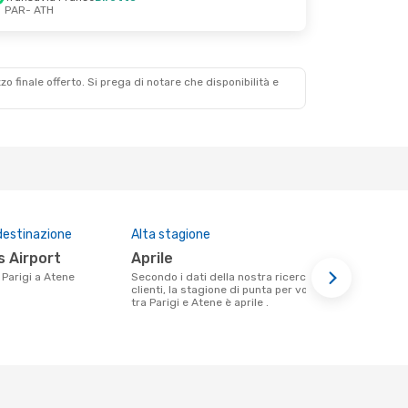
PAR
- ATH
zzo finale offerto. Si prega di notare che disponibilità e
destinazione
Alta stagione
Compagnie 
questa tra
os Airport
aprile
Transavia France, Easyjet,
a Parigi a Atene
Secondo i dati della nostra ricerca
Aegean A
clienti, la stagione di punta per volare
tra Parigi e Atene è aprile .
Le compagnie aeree che volano tra
Parigi e Ate