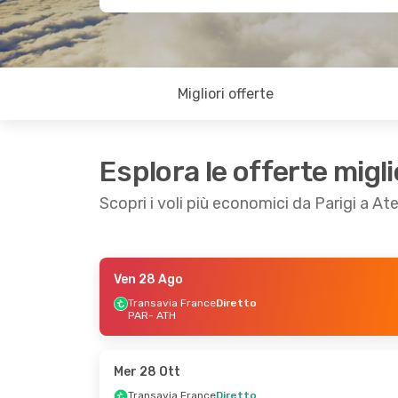
Migliori offerte
Esplora le offerte migli
Scopri i voli più economici da Parigi a At
Ven 28 Ago
Gio 3 Set
- Mer 9 Set
Lun 12 Ott
-
Transavia France
Diretto
PAR
- ATH
Transavia France
Diretto
Transavia F
PAR
- ATH
PAR
- ATH
Transavia France
Diretto
Transavia F
ATH
- PAR
ATH
- PAR
Mer 28 Ott
Transavia France
Diretto