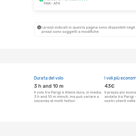
PAR
- ATH
Dom 4 Ott
- Gio 8 Ott
Mar 25 Ago
-
Transavia France
Diretto
Transavia F
PAR
- ATH
PAR
- ATH
Transavia France
Diretto
Scandinavia
ATH
- PAR
1 Scalo
I prezzi indicati in questa pagina sono disponibili negli 
ATH
- PAR
prezzi sono soggetti a modifiche.
Durata del volo
I voli più econom
3 h and 10 m
43€
Il volo tra Parigi e Atene dura, in media,
Il prezzo più economico per un volo solo
3 h and 10 m minuti, ma può variare a
andata tra Parigi 
seconda di molti fattori
nostri clienti nell