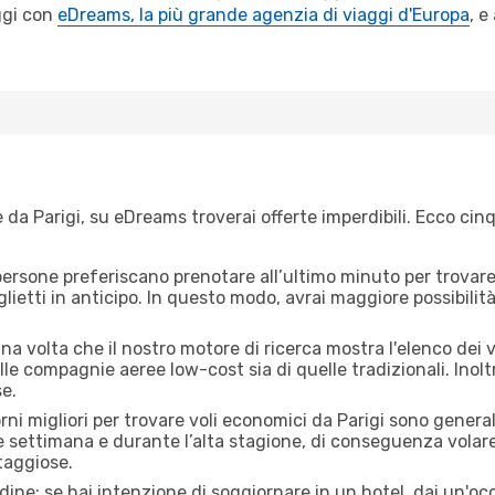
ggi con
eDreams, la più grande agenzia di viaggi d'Europa
, e
da Parigi, su eDreams troverai offerte imperdibili. Ecco cinq
ersone preferiscano prenotare all’ultimo minuto per trovare 
lietti in anticipo. In questo modo, avrai maggiore possibilit
a volta che il nostro motore di ricerca mostra l'elenco dei vol
lle compagnie aeree low-cost sia di quelle tradizionali. Inoltre
e.
orni migliori per trovare voli economici da Parigi sono general
e settimana e durante l’alta stagione, di conseguenza volar
taggiose.
adine: se hai intenzione di soggiornare in un hotel, dai un'o