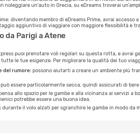
eri noleggiare un'auto in Grecia, su eDreams troverai un’ampi
rime: diventando membro di eDreams Prime, avrai accesso a f
taggio aggiuntivo di viaggiare con maggiore flessibilità e tra
 da Parigi a Atene
press puoi prenotare voli regolari su questa rotta, e avrai ge
tte le tue esigenze. Per migliorare la qualità dei tuo viaggi
ne del rumore:
possono aiutarti a creare un ambiente più tran
a può essere particolarmente secca, quindi assicurati di bere 
pensa allo spazio per le gambe e alla vicinanza ai servizi a 
igienici potrebbe essere una buona idea.
:
durante il volo alzati per sgranchire le gambe in modo da m