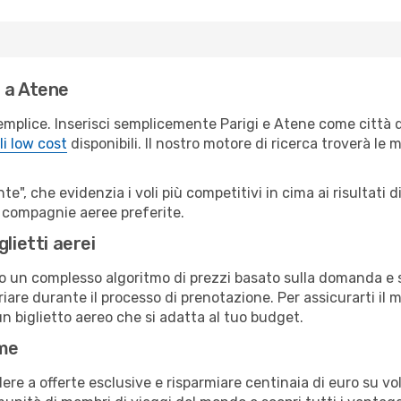
 a Atene
emplice. Inserisci semplicemente Parigi e Atene come città d
li low cost
disponibili. Il nostro motore di ricerca troverà le mi
e", che evidenzia i voli più competitivi in cima ai risultati di
ue compagnie aeree preferite.
lietti aerei
ndo un complesso algoritmo di prezzi basato sulla domanda e su
are durante il processo di prenotazione. Per assicurarti il m
n biglietto aereo che si adatta al tuo budget.
ime
a offerte esclusive e risparmiare centinaia di euro su voli