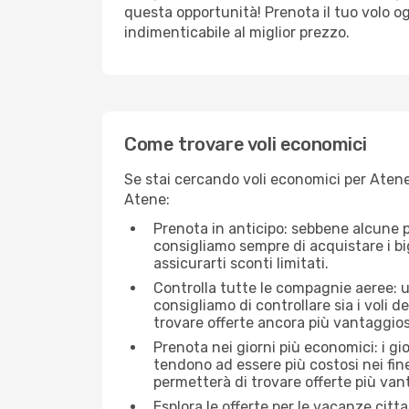
questa opportunità! Prenota il tuo volo o
indimenticabile al miglior prezzo.
Come trovare voli economici
Se stai cercando voli economici per Atene 
Atene:
Prenota in anticipo: sebbene alcune p
consigliamo sempre di acquistare i big
assicurarti sconti limitati.
Controlla tutte le compagnie aeree: un
consigliamo di controllare sia i voli de
trovare offerte ancora più vantaggios
Prenota nei giorni più economici: i gi
tendono ad essere più costosi nei fin
permetterà di trovare offerte più van
Esplora le offerte per le vacanze citt