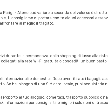
a Parigi - Atene può variare a seconda del volo: se è diretto 
e, ti consigliamo di portare con te alcuni accessori essenzial
frontare al meglio il tragitto.
izi durante la permanenza, dallo shopping di lusso alla risto
e collegati alla rete Wi-Fi gratuita o concediti un buon pasto 
i internazionali e domestici. Dopo aver ritirato i bagagli, a
rto. Se hai bisogno di una SIM card locale, puoi acquistarla 
all'aeroporto al tuo alloggio, come taxi, trasporto pubblico o n
sk informazioni per consigliarti le migliori soluzioni di traspo