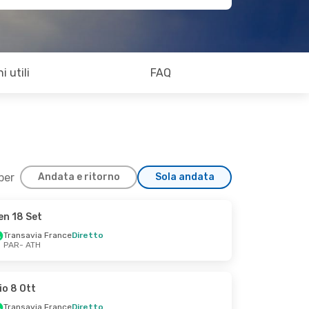
i utili
FAQ
 per
Andata e ritorno
Sola andata
en 18 Set
Transavia France
Diretto
PAR
- ATH
io 8 Ott
Transavia France
Diretto