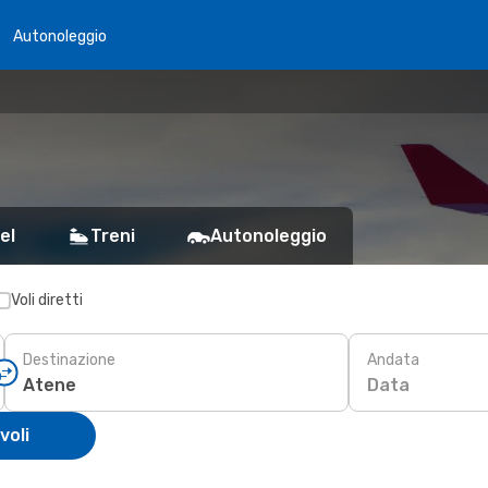
Autonoleggio
el
Treni
Autonoleggio
Voli diretti
Destinazione
Andata
Data
voli