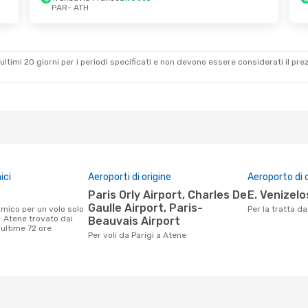
PAR
- ATH
 Mer 2 Set
Ven 23 Ott
- Mar 27 Ott
rance
Diretto
Easyjet
Diretto
PAR
- ATH
n Airlines
Air Serbia
1 Scalo
ATH
- PAR
ultimi 20 giorni per i periodi specificati e non devono essere considerati il ​​pre
ici
Aeroporti di origine
Aeroporto di 
Paris Orly Airport, Charles De
E. Venizel
Gaulle Airport, Paris-
Per la tratta d
- Atene trovato dai
Beauvais Airport
e ultime 72 ore
Per voli da Parigi a Atene