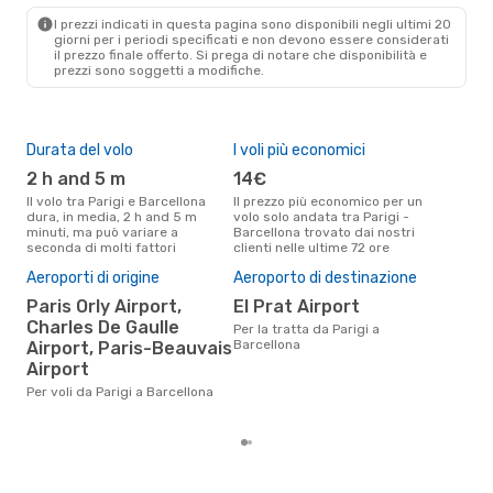
BCN
- PAR
I prezzi indicati in questa pagina sono disponibili negli ultimi 20
giorni per i periodi specificati e non devono essere considerati
il ​​prezzo finale offerto. Si prega di notare che disponibilità e
prezzi sono soggetti a modifiche.
Durata del volo
I voli più economici
Alt
2 h and 5 m
14€
ap
Il volo tra Parigi e Barcellona
Il prezzo più economico per un
Secondo i dati della nostra
dura, in media, 2 h and 5 m
volo solo andata tra Parigi -
rice
minuti, ma può variare a
Barcellona trovato dai nostri
punt
seconda di molti fattori
clienti nelle ultime 72 ore
Barc
Pre
Aeroporti di origine
Aeroporto di destinazione
81
Paris Orly Airport,
El Prat Airport
Charles De Gaulle
Il prezzo medio di un volo Parigi
Per la tratta da Parigi a
- B
Barcellona
Airport, Paris-Beauvais
sola
Airport
prez
Per voli da Parigi a Barcellona