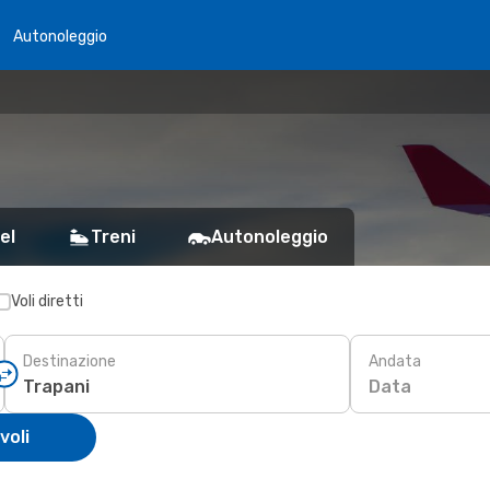
Autonoleggio
el
Treni
Autonoleggio
Voli diretti
Destinazione
Andata
Data
voli