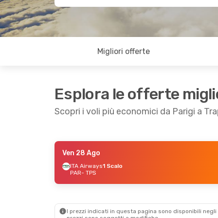
Migliori offerte
Esplora le offerte migli
Scopri i voli più economici da Parigi a Tr
Ven 28 Ago
Gio 27 Ago
- Mer 2 Set
ITA Airways
1 Scalo
PAR
- TPS
ITA Airways
1 Scalo
PAR
- TPS
ITA Airways
1 Scalo
TPS
- PAR
I prezzi indicati in questa pagina sono disponibili negli 