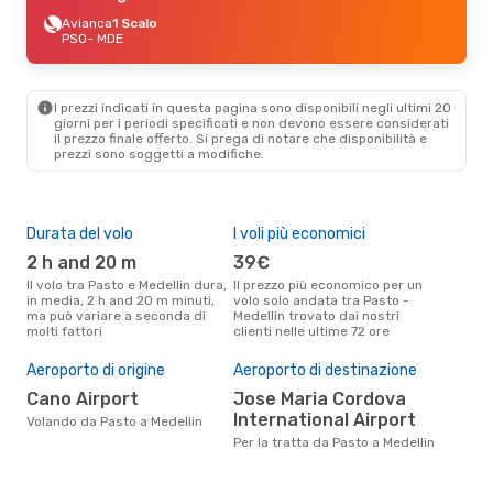
Avianca
1 Scalo
PSO
- MDE
I prezzi indicati in questa pagina sono disponibili negli ultimi 20
giorni per i periodi specificati e non devono essere considerati
il ​​prezzo finale offerto. Si prega di notare che disponibilità e
prezzi sono soggetti a modifiche.
Durata del volo
I voli più economici
Alt
2 h and 20 m
39€
ap
Il volo tra Pasto e Medellin dura,
Il prezzo più economico per un
Secondo i dati della nostra
in media, 2 h and 20 m minuti,
volo solo andata tra Pasto -
rice
ma può variare a seconda di
Medellin trovato dai nostri
punt
molti fattori
clienti nelle ultime 72 ore
Mede
Pre
Aeroporto di origine
Aeroporto di destinazione
12
Cano Airport
Jose Maria Cordova
Il prezzo medio di un volo Pasto
- M
International Airport
Volando da Pasto a Medellin
sola
Per la tratta da Pasto a Medellin
prez