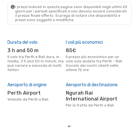
DPS
- PER
I prezzi indicati in questa pagina sono disponibili negli ultimi 20
giorni per i periodi specificati e non devono essere considerati
il ​​prezzo finale offerto. Si prega di notare che disponibilità e
prezzi sono soggetti a modifiche.
Durata del volo
I voli più economici
Alt
3 h and 50 m
85€
ap
Il volo tra Perth e Bali dura, in
Il prezzo più economico per un
Secondo i dati della nostra
media, 3 h and 50 m minuti, ma
volo solo andata tra Perth - Bali
rice
può variare a seconda di molti
trovato dai nostri clienti nelle
punt
fattori
ultime 72 ore
è apr
Pre
Aeroporto di origine
Aeroporto di destinazione
19
Perth Airport
Ngurah Rai
Il prezzo medio di un volo Perth -
International Airport
Volando da Perth a Bali
Bal
Per la tratta da Perth a Bali
190 
degl