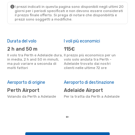
I prezzi indicati in questa pagina sono disponibili negli ultimi 20
giorni per i periodi specificati e non devono essere considerati
il ​​prezzo finale offerto. Si prega di notare che disponibilità e
prezzi sono soggetti a modifiche.
Durata del volo
I voli più economici
Alt
2 h and 50 m
115€
ap
Il volo tra Perth e Adelaide dura,
Il prezzo più economico per un
Secondo i dati della nostra
in media, 2 h and 50 m minuti,
volo solo andata tra Perth -
rice
ma può variare a seconda di
Adelaide trovato dai nostri
punt
molti fattori
clienti nelle ultime 72 ore
Adel
Pre
18
Aeroporto di origine
Aeroporto di destinazione
Il prezzo medio di un volo Perth -
Perth Airport
Adelaide Airport
Ade
Volando da Perth a Adelaide
Per la tratta da Perth a Adelaide
sola
prez