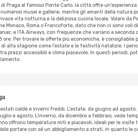
 di Praga al famoso Ponte Carlo, la città offre un'esperienza 
a numerosi musei e gallerie, mentre gli amanti della natura 
 vivace vita notturna e la deliziosa cucina locale. Volare da
e Monaco, Roma o Francoforte, dato che non ci sono voli di
air, e ITA Airways, con frequenze che variano a seconda del
6 ore. Per trovare le offerte più economiche, è consigliabile 
di alta stagione come l'estate e le festività natalizie. I peri
 prezzi accessibili e clima piacevole. In questi periodi, pot
ollamento.
ga
estati calde e inverni freddi. L'estate, da giugno ad agosto
luglio e agosto. L'inverno, da dicembre a febbraio, vede tem
no offrono temperature miti e piacevoli, ideali per le visite 
iabile portare con sé un abbigliamento a strati, in quanto le