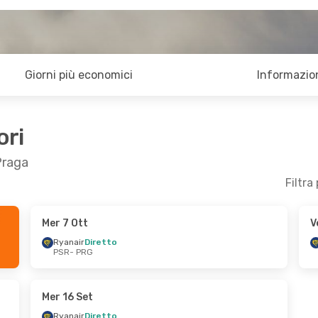
Giorni più economici
Informazion
ori
Praga
Filtra
Mer 7 Ott
V
 9 Ott
Mer 21 Ott
- Ven 23 Ott
Ryanair
Diretto
PSR
- PRG
o
Ryanair
Diretto
PSR
- PRG
o
Ryanair
Diretto
PRG
- PSR
Mer 16 Set
Ryanair
Diretto