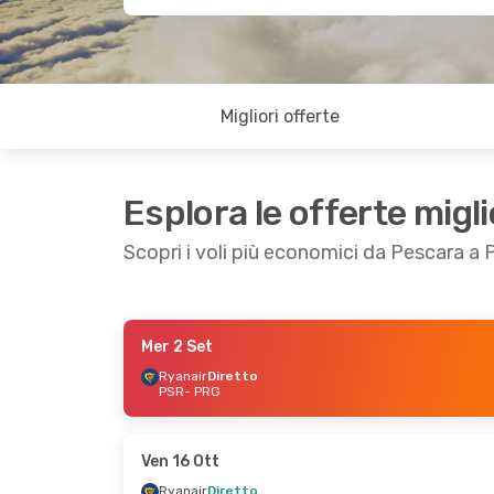
Migliori offerte
Esplora le offerte migli
Scopri i voli più economici da Pescara a 
Mer 2 Set
Ven 16 Ott
- Mer 21 Ott
Mer 7 Ott
- Ven
Ryanair
Diretto
PSR
- PRG
Ryanair
Diretto
Ryanair
Dirett
PSR
- PRG
PSR
- PRG
Ryanair
Diretto
Ryanair
Dirett
PRG
- PSR
PRG
- PSR
Ven 16 Ott
Ryanair
Diretto