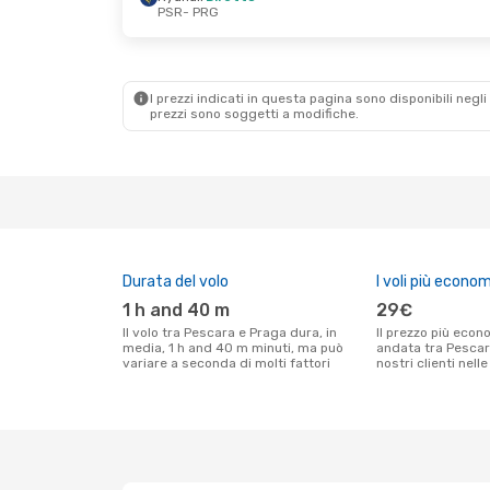
PSR
- PRG
Ven 4 Set
- Dom 6 Set
Mer 16 Set
- Me
Ryanair
Diretto
Ryanair
Dirett
PSR
- PRG
PSR
- PRG
Ryanair
Diretto
Ryanair
Dirett
PRG
- PSR
PRG
- PSR
I prezzi indicati in questa pagina sono disponibili negli 
prezzi sono soggetti a modifiche.
Durata del volo
I voli più econom
1 h and 40 m
29€
Il volo tra Pescara e Praga dura, in
Il prezzo più economico per un volo solo
media, 1 h and 40 m minuti, ma può
andata tra Pescar
variare a seconda di molti fattori
nostri clienti nell