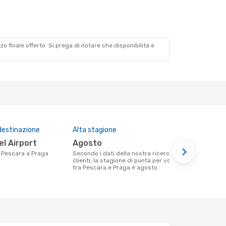
zzo finale offerto. Si prega di notare che disponibilità e
destinazione
Alta stagione
Compagnie 
questa tra
el Airport
agosto
Ryanair
da Pescara a Praga
Secondo i dati della nostra ricerca
clienti, la stagione di punta per volare
Le compagnie aeree che volano tra
tra Pescara e Praga è agosto .
Pescara e P