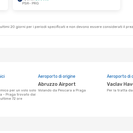
PSR
- PRG
r 23 Set
Mer 26 Ago
- Ven 28 Ago
o
Ryanair
Diretto
PSR
- PRG
o
Ryanair
Diretto
PRG
- PSR
ultimi 20 giorni per i periodi specificati e non devono essere considerati il ​​pre
ici
Aeroporto di origine
Aeroporto di 
Abruzzo Airport
Vaclav Hav
Volando da Pescara a Praga
Per la tratta 
a - Praga trovato dai
e ultime 72 ore