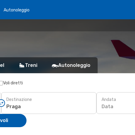
Autonoleggio
el
Treni
Autonoleggio
Voli diretti
Destinazione
Andata
Data
voli