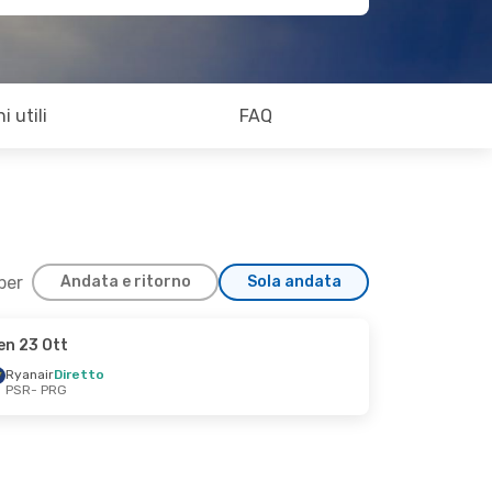
i utili
FAQ
 per
Andata e ritorno
Sola andata
en 23 Ott
Ryanair
Diretto
PSR
- PRG