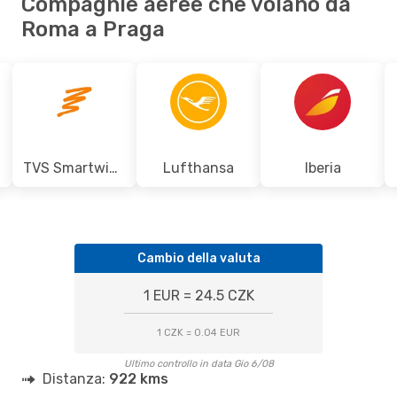
Compagnie aeree che volano da
Roma a Praga
TVS Smartwings
Lufthansa
Iberia
Cambio della valuta
1 EUR = 24.5 CZK
1 CZK = 0.04 EUR
Ultimo controllo in data Gio 6/08
Distanza:
922 kms