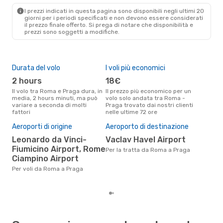
PRG
- ROM
I prezzi indicati in questa pagina sono disponibili negli ultimi 20
giorni per i periodi specificati e non devono essere considerati
il ​​prezzo finale offerto. Si prega di notare che disponibilità e
prezzi sono soggetti a modifiche.
Durata del volo
I voli più economici
Alt
2 hours
18€
a
Il volo tra Roma e Praga dura, in
Il prezzo più economico per un
Secondo i dati della nostra
media, 2 hours minuti, ma può
volo solo andata tra Roma -
rice
variare a seconda di molti
Praga trovato dai nostri clienti
punt
fattori
nelle ultime 72 ore
Prag
Pre
Aeroporti di origine
Aeroporto di destinazione
70
Leonardo da Vinci-
Vaclav Havel Airport
Il prezzo medio di un volo Roma
Fiumicino Airport, Rome
Per la tratta da Roma a Praga
- P
Ciampino Airport
sola
prez
Per voli da Roma a Praga