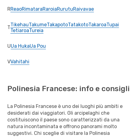
R
Reao
Rimatara
Raroia
Rurutu
Raivavae
Tikehau
Takume
Takapoto
Tatakoto
Takaroa
Tupai
T
Tetiaroa
Tureia
U
Ua Huka
Ua Pou
V
Vahitahi
Polinesia Francese: info e consigli
La Polinesia Francese è uno dei luoghi più ambiti e
desiderati dai viaggiatori. Gli arcipelaghi che
costituiscono il paese sono caratterizzati da una
natura incontaminata e offrono panorami molto
suggestivi. Chi sceglie di visitare la Polinesia