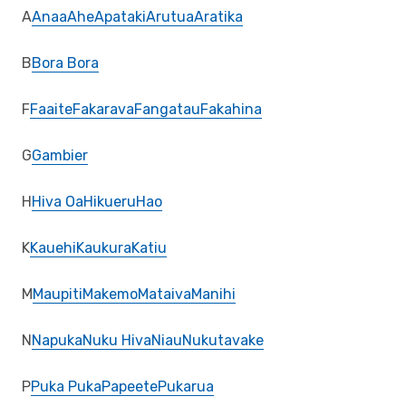
A
Anaa
Ahe
Apataki
Arutua
Aratika
B
Bora Bora
F
Faaite
Fakarava
Fangatau
Fakahina
G
Gambier
H
Hiva Oa
Hikueru
Hao
K
Kauehi
Kaukura
Katiu
M
Maupiti
Makemo
Mataiva
Manihi
N
Napuka
Nuku Hiva
Niau
Nukutavake
P
Puka Puka
Papeete
Pukarua