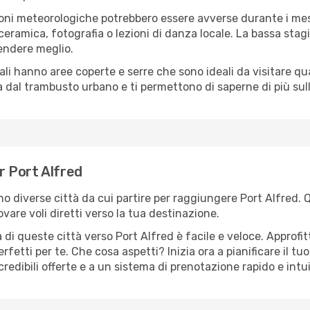
oni meteorologiche potrebbero essere avverse durante i mes
ramica, fotografia o lezioni di danza locale. La bassa stagi
rendere meglio.
cali hanno aree coperte e serre che sono ideali da visitare 
dal trambusto urbano e ti permettono di saperne di più sulla
er Port Alfred
ono diverse città da cui partire per raggiungere Port Alfred.
vare voli diretti verso la tua destinazione.
di queste città verso Port Alfred è facile e veloce. Approfi
a perfetti per te. Che cosa aspetti? Inizia ora a pianificare il 
credibili offerte e a un sistema di prenotazione rapido e intui