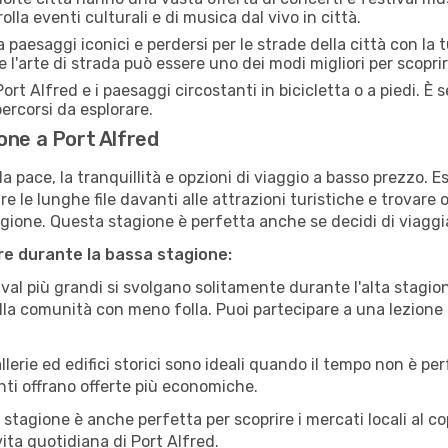
olla eventi culturali e di musica dal vivo in città.
paesaggi iconici e perdersi per le strade della città con la
e l'arte di strada può essere uno dei modi migliori per scopri
ort Alfred e i paesaggi circostanti in bicicletta o a piedi. 
 percorsi da esplorare.
one a Port Alfred
a pace, la tranquillità e opzioni di viaggio a basso prezzo. 
 le lunghe file davanti alle attrazioni turistiche e trovare o
agione. Questa stagione è perfetta anche se decidi di viaggi
are durante la bassa stagione:
val più grandi si svolgano solitamente durante l'alta stagio
sulla comunità con meno folla. Puoi partecipare a una lezione 
lerie ed edifici storici sono ideali quando il tempo non è p
ti offrano offerte più economiche.
 stagione è anche perfetta per scoprire i mercati locali al c
 vita quotidiana di Port Alfred.