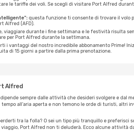
le tariffe dei voli. Se scegli di visitare Port Alfred duran
ntelligente":
questa funzione ti consente di trovare il volo
ort Alfred (AFD).
 viaggiare durante i fine settimana e le festività risulta se
are per Port Alfred durante la settimana.
ti i vantaggi del nostro incredibile abbonamento Prime! Inizi
ita di 15 giorni a partire dalla prima prenotazione.
rt Alfred
d dipende sempre dalle attività che desideri svolgere e dal 
tempo all’aria aperta e non temono le orde di turisti, altri 
erderti tra la folla? O sei un tipo più tranquillo e preferisci
viaggio, Port Alfred non ti deluderà. Ecco alcune attività da