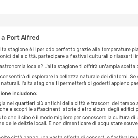
 a Port Alfred
'alta stagione è il periodo perfetto grazie alle temperature p
ici della città, partecipare a festival culturali o rilassarti i
stronomia locale? L'alta stagione ti offrirà un'ampia scelta di
i consentirà di esplorare la bellezza naturale dei dintorni. Se
e naturali, l'alta stagione ti permetterà di goderti appieno p
gione includono:
a nei quartieri più antichi della città e trascorri del tempo
he e scopri le affascinanti storie dietro alcuni degli edifici pi
uto che il cibo è il modo migliore per conoscere la cultura di
e delle delizie locali. E non dimenticare di acquistare souve
lte città hanno una vasta offerta di concerti e festival musi