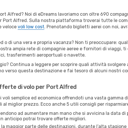
er Port Alfred? Noi di eDreams lavoriamo con oltre 690 compa
 per Port Alfred. Sulla nostra piattaforma troverai tutte le c
 e veloce
voli low cost
. Prenotando biglietti aerei con noi, avr
ed o di una vera e propria vacanza? Non ti preoccupare: qual
nostra ampia rete di compagnie aeree e fornitori di viaggi, ti
ci, trasferimenti aeroportuali o navette.
gio? Continua a leggere per scoprire quali attività svolgere 
o verso questa destinazione e fai tesoro di alcuni nostri con
offerte di volo per Port Alfred
 voli semplice ed economica offrendoti una vasta gamma di 
 al miglior prezzo. Ecco anche 5 utili consigli per risparmiar
 tendono ad aumentare man mano che si avvicina la data di p
in anticipo potrai trovare offerte migliori.
 la maggior parte delle destinazioni, durante l’alta stagione o 