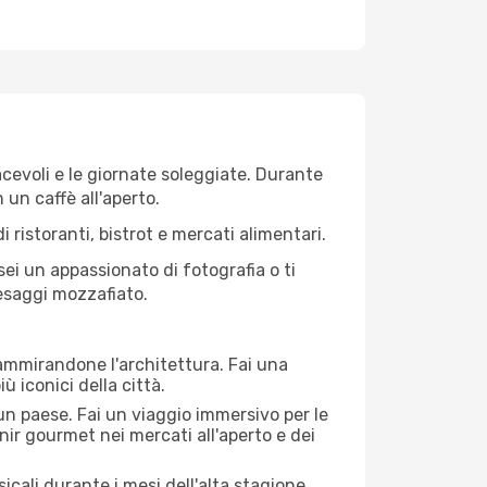
iacevoli e le giornate soleggiate. Durante
n un caffè all'aperto.
 ristoranti, bistrot e mercati alimentari.
 sei un appassionato di fotografia o ti
aesaggi mozzafiato.
 ammirandone l'architettura. Fai una
ù iconici della città.
 un paese. Fai un viaggio immersivo per le
nir gourmet nei mercati all'aperto e dei
cali durante i mesi dell'alta stagione.