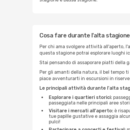
Cosa fare durante l'alta stagione
Per chi ama svolgere attività all'aperto, l
questa stagione potrai esplorare luoghi icon
Stai pensando di assaporare piatti della ga
Per gli amanti della natura, il bel tempo t
piace avventurarti in escursioni in riserv
Le principali attività durante l'alta sta
Esplorare i quartieri storici:
passeggi
passeggiata nelle principali aree storic
Visitare i mercati all'aperto:
è risap
tue papille gustative e assaggia alcun
pulci!
Partecipare a concerti e festival:
mo