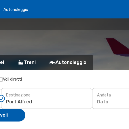
Autonoleggio
el
Treni
Autonoleggio
Voli diretti
Destinazione
Andata
Data
voli